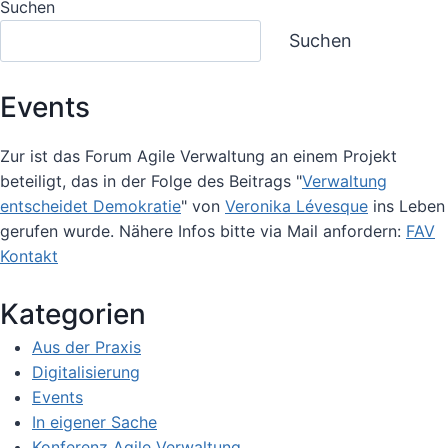
Suchen
7
HALTUNGEN
Suchen
NEU
MAL
AN
Events
DIE
ARBEIT
Zur ist das Forum Agile Verwaltung an einem Projekt
SCHICKEN
beteiligt, das in der Folge des Beitrags "
Verwaltung
entscheidet Demokratie
" von
Veronika Lévesque
ins Leben
gerufen wurde. Nähere Infos bitte via Mail anfordern:
FAV
Kontakt
Kategorien
Aus der Praxis
Digitalisierung
Events
In eigener Sache
Konferenz Agile Verwaltung