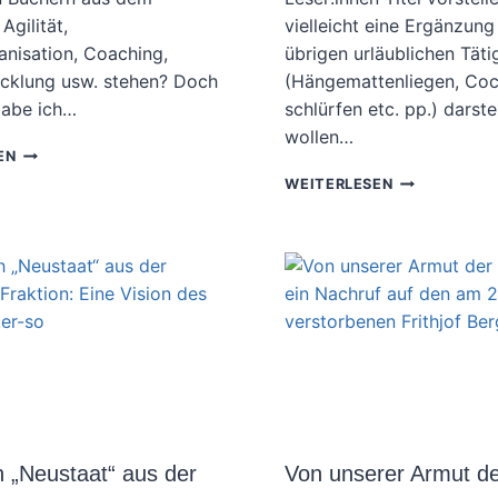
Agilität,
vielleicht eine Ergänzung
anisation, Coaching,
übrigen urläublichen Täti
cklung usw. stehen? Doch
(Hängemattenliegen, Coc
Habe ich…
schlürfen etc. pp.) darste
wollen…
„AGILE
EN
READS“
GRIFF
WEITERLESEN
–
IN
NEUER
DIE
BEREICH
BÜCHERKISTE
IM
„TRÄGE
BLOG
TRANSFORMA
(AKA
„BÜCHERKISTE“)
 „Neustaat“ aus der
Von unserer Armut de