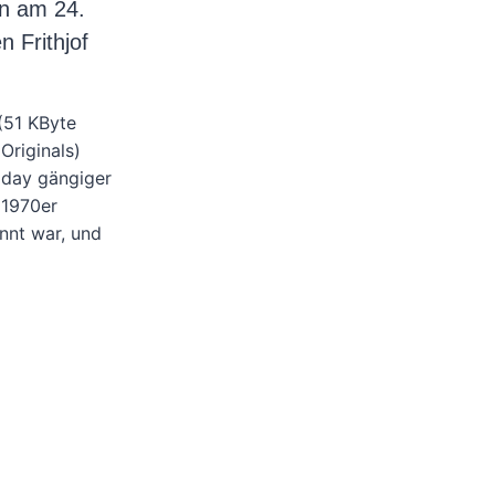
en am 24.
 Frithjof
 (51 KByte
Originals)
riday gängiger
 1970er
nnt war, und