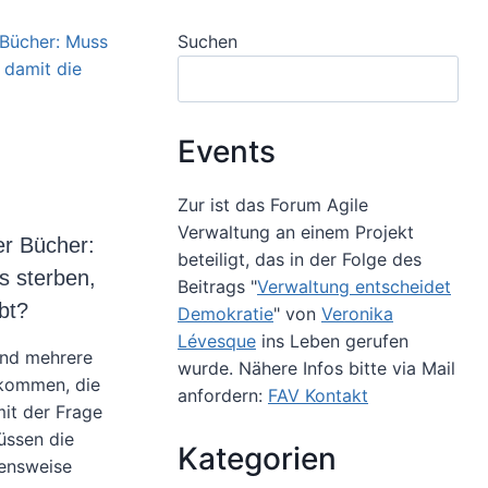
Suchen
Events
Zur ist das Forum Agile
Verwaltung an einem Projekt
er Bücher:
beteiligt, das in der Folge des
s sterben,
Beitrags "
Verwaltung entscheidet
bt?
Demokratie
" von
Veronika
Lévesque
ins Leben gerufen
ind mehrere
wurde. Nähere Infos bitte via Mail
ekommen, die
anfordern:
FAV Kontakt
mit der Frage
üssen die
Kategorien
bensweise