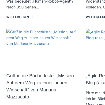
Was bedeutet „Human-Robot-Agent“?
Widerständ
Nach 350 Seiten…
Kollegen. 
REZENSION:
WEITERLESEN
WEITERLES
HUMAN-
ROBOT-
AGENT
VON
JURGEN
APPELO
UND
JEAN-
CHRISTOPHE
CONTICELLO
Griff in die Bücherkiste: „Mission.
„Agile R
Auf dem Weg zu einer neuen
Blog (aka
Wirtschaft“ von Mariana
Bitte mal 
Mazzucato
ich im Büc
Menge von