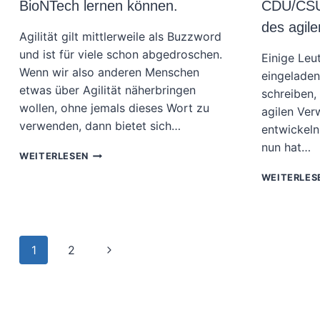
MAZZUCATO
BioNTech lernen können.
CDU/CSU-
des agile
Agilität gilt mittlerweile als Buzzword
und ist für viele schon abgedroschen.
Einige Le
Wenn wir also anderen Menschen
eingeladen
etwas über Agilität näherbringen
schreiben, 
wollen, ohne jemals dieses Wort zu
agilen Ver
verwenden, dann bietet sich…
entwickeln
nun hat…
„PROJEKT
WEITERLESEN
LIGHTSPEED“:
WEITERLES
WAS
WIR
VON
BIONTECH
LERNEN
Seitennavigation
Nächste
1
2
KÖNNEN.
Seite