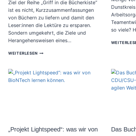
Ziel der Reihe „Griff in die Bücherkiste“
Dunstkreis 
ist es nicht, Kurzzusammenfassungen
Arbeitsorg
von Büchern zu liefern und damit den
Teamentwi
Leser:innen die Lektüre zu ersparen.
so viele? 
Sondern umgekehrt, die Ziele und
Herangehensweisen eines…
WEITERLES
GRIFF
WEITERLESEN
IN
DIE
BÜCHERKISTE:
„MISSION.
AUF
DEM
WEG
ZU
EINER
NEUEN
WIRTSCHAFT“
VON
„Projekt Lightspeed“: was wir von
Das Buch
MARIANA