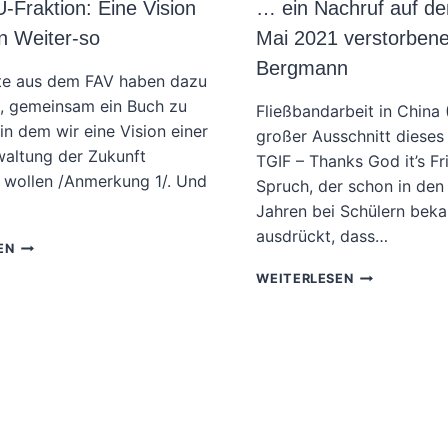
Fraktion: Eine Vision
… ein Nachruf auf d
n Weiter-so
Mai 2021 verstorbenen
Bergmann
ute aus dem FAV haben dazu
, gemeinsam ein Buch zu
Fließbandarbeit in China
in dem wir eine Vision einer
großer Ausschnitt dieses 
waltung der Zukunft
TGIF – Thanks God it’s F
 wollen /Anmerkung 1/. Und
Spruch, der schon in den
Jahren bei Schülern beka
ausdrückt, dass…
DAS
EN
BUCH
VON
WEITERLESEN
„NEUSTAAT“
UNSERER
AUS
ARMUT
DER
DER
CDU/CSU-
BEGIERDE
FRAKTION:
…
EINE
EIN
VISION
NACHRUF
DES
AUF
AGILEN