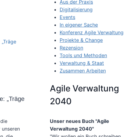
Aus der Praxis
Digitalisierung
Events
In eigener Sache
Konferenz Agile Verwaltung
Projekte & Change
Rezension
Tools und Methoden
US
Verwaltung & Staat
Zusammen Arbeiten
Agile Verwaltung
te: „Träge
2040
Unser neues Buch "Agile
 die
Verwaltung 2040"
r unseren
"Wir wollen ein Buch schreiben
n, die