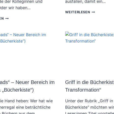
e der Kolleginnen und
ausfallen, damit ein…
Oder wir haben…
IDEEN
WEITERLESEN
AUS
REZENSION:
EN
DER
GEMEINSAM
WELT
DENKEN,
DER
WIRKSAM
BÜCHER:
VERÄNDERN
MUSS
VON
DER
STEPHANIE
KAPITALISM
BORGERT
STERBEN,
DAMIT
DIE
ERDE
ÜBERLEBT?
eads“ – Neuer Bereich im
Griff in die Bücherkis
 „Bücherkiste“)
Transformation“
die Hand heben: Wer hat wie
Unter der Rubrik „Griff in
herregal eine beträchtliche
Bücherkiste“ möchten wi
 Büchern aus dem
Leser:innen Titel vorstelle