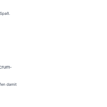
 Spaß.
Scrum-
pfen damit