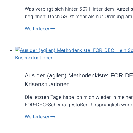
Was verbirgt sich hinter 5S? Hinter dem Kürzel 
beginnen: Doch 5S ist mehr als nur Ordnung am 
5S
Weiterlesen
im
Kontext
von
Obeya:
Regelmäßige
„Pflege“
Aus der (agilen) Methodenkiste: FOR-DE
hilft
Krisensituationen
einen
Obeya
Die letzten Tage habe ich mich wieder in meiner
Raum
FOR-DEC-Schema gestoßen. Ursprünglich wurde d
zu
Aus
Weiterlesen
entwickeln
der
(agilen)