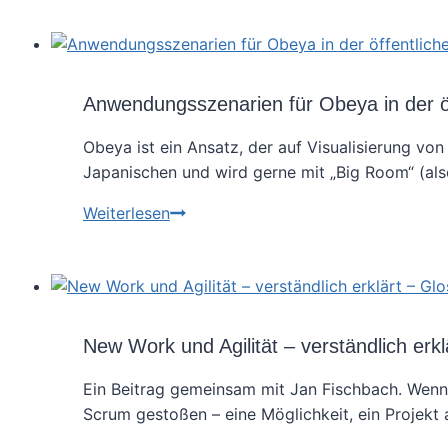
und
Agilität
–
verständlich
Anwendungsszenarien für Obeya in der ö
erklärt
–
Obeya ist ein Ansatz, der auf Visualisierung vo
Glossar
Japanischen und wird gerne mit „Big Room“ (al
von
Anwendungsszenarien
Weiterlesen
A
für
bis
Obeya
Z
in
–
der
Teil
öffentlichen
New Work und Agilität – verständlich erkl
5:
Verwaltung
Instrumente
Ein Beitrag gemeinsam mit Jan Fischbach. Wenn D
in
Scrum gestoßen – eine Möglichkeit, ein Projekt
Scrum-
Projekten