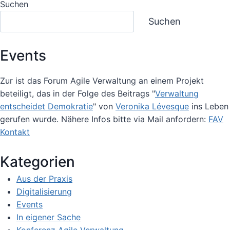
Suchen
2026:
Suchen
„WOW,
DA
HAT
Events
WIRKLICH
VIEL
GETAN!“
Zur ist das Forum Agile Verwaltung an einem Projekt
beteiligt, das in der Folge des Beitrags "
Verwaltung
entscheidet Demokratie
" von
Veronika Lévesque
ins Leben
gerufen wurde. Nähere Infos bitte via Mail anfordern:
FAV
Kontakt
Kategorien
Aus der Praxis
Digitalisierung
Events
In eigener Sache