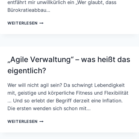
entfährt mir unwillkürlich ein „Wer glaubt, dass
Bürokratieabbau…
EIN
WEITERLESEN
PLÄDOYER
FÜR
MEHR
(BÜROKRATIE-)QUALITÄT
STATT
„Agile Verwaltung“ – was heißt das
BÜROKRATIEABBAU
–
eigentlich?
DEN
FOKUS
VERSCHIEBEN
Wer will nicht agil sein? Da schwingt Lebendigkeit
mit, geistige und körperliche Fitness und Flexibilität
… Und so erlebt der Begriff derzeit eine Inflation.
Die ersten wenden sich schon mit…
„AGILE
WEITERLESEN
VERWALTUNG“
–
WAS