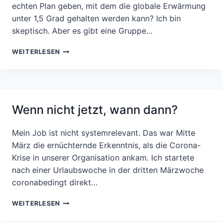
echten Plan geben, mit dem die globale Erwärmung
unter 1,5 Grad gehalten werden kann? Ich bin
skeptisch. Aber es gibt eine Gruppe…
WAS
WEITERLESEN
TUT
DIE
VERWALTUNG
FÜR
DAS
Wenn nicht jetzt, wann dann?
1,5-
GRAD-
ZIEL?
Mein Job ist nicht systemrelevant. Das war Mitte
März die ernüchternde Erkenntnis, als die Corona-
Krise in unserer Organisation ankam. Ich startete
nach einer Urlaubswoche in der dritten Märzwoche
coronabedingt direkt…
WENN
WEITERLESEN
NICHT
JETZT,