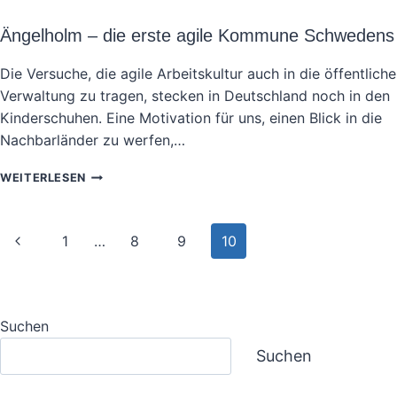
IM
SAUERLAND:
Ängelholm – die erste agile Kommune Schwedens
EIN
AGILES
Die Versuche, die agile Arbeitskultur auch in die öffentliche
BEISPIEL
Verwaltung zu tragen, stecken in Deutschland noch in den
FÜR
DIE
Kinderschuhen. Eine Motivation für uns, einen Blick in die
ORGANISATION
Nachbarländer zu werfen,…
DER
FLÜCHTLINGSAUFNAHME
ÄNGELHOLM
WEITERLESEN
–
DIE
ERSTE
Seitennavigation
Vorherige
1
…
8
9
10
AGILE
KOMMUNE
Seite
SCHWEDENS
Suchen
Suchen