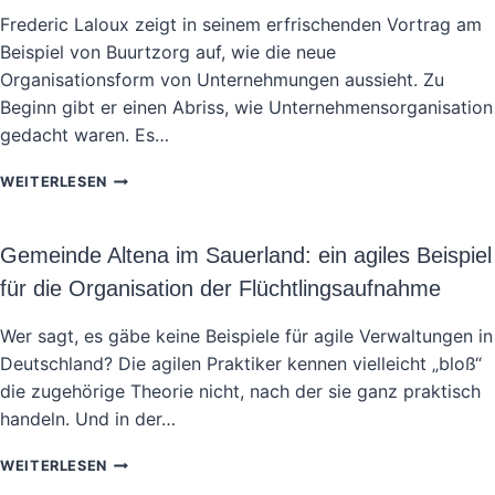
Frederic Laloux zeigt in seinem erfrischenden Vortrag am
Beispiel von Buurtzorg auf, wie die neue
Organisationsform von Unternehmungen aussieht. Zu
Beginn gibt er einen Abriss, wie Unternehmensorganisation
gedacht waren. Es…
BUURTZORG
WEITERLESEN
–
BEISPIEL
FÜR
Gemeinde Altena im Sauerland: ein agiles Beispiel
DIE
für die Organisation der Flüchtlingsaufnahme
NEUERFINDUNG
VON
ORGANISATION
Wer sagt, es gäbe keine Beispiele für agile Verwaltungen in
Deutschland? Die agilen Praktiker kennen vielleicht „bloß“
die zugehörige Theorie nicht, nach der sie ganz praktisch
handeln. Und in der…
GEMEINDE
WEITERLESEN
ALTENA