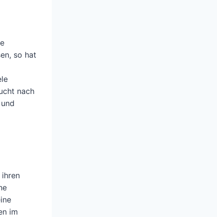
le
en, so hat
ele
aucht nach
 und
 ihren
he
ine
en im