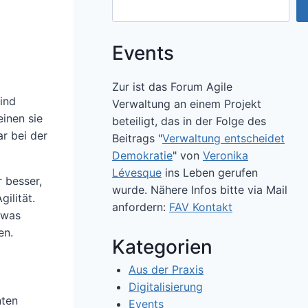
Events
Zur ist das Forum Agile
sind
Verwaltung an einem Projekt
inen sie
beteiligt, das in der Folge des
ar bei der
Beitrags "
Verwaltung entscheidet
Demokratie
" von
Veronika
Lévesque
ins Leben gerufen
r besser,
wurde. Nähere Infos bitte via Mail
ilität.
anfordern:
FAV Kontakt
 was
en.
Kategorien
Aus der Praxis
Digitalisierung
nten
Events