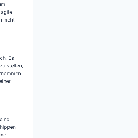
 um
agile
h nicht
ch. Es
u stellen,
bernommen
einer
 eine
 hippen
und