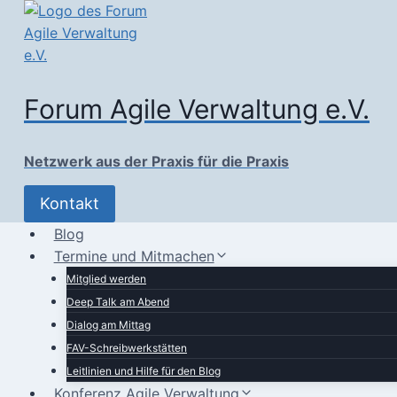
Zum
Inhalt
springen
Forum Agile Verwaltung e.V.
Netzwerk aus der Praxis für die Praxis
Kontakt
Blog
Termine und Mitmachen
Mitglied werden
Deep Talk am Abend
Dialog am Mittag
FAV-Schreibwerkstätten
Leitlinien und Hilfe für den Blog
Konferenz Agile Verwaltung