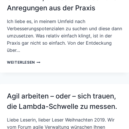
NEUEN
Anregungen aus der Praxis
FORMAT
Ich liebe es, in meinem Umfeld nach
Verbesserungspotenzialen zu suchen und diese dann
umzusetzen. Was relativ einfach klingt, ist in der
Praxis gar nicht so einfach. Von der Entdeckung
über…
VERBESSERUNGEN
WEITERLESEN
ENTDECKEN,
ENTWICKELN,
UMSETZEN
–
IDEEN
Agil arbeiten – oder – sich trauen,
UND
ANREGUNGEN
die Lambda-Schwelle zu messen.
AUS
DER
PRAXIS
Liebe Leserin, lieber Leser Weihnachten 2019. Wir
vom Forum agile Verwaltung wünschen Ihnen