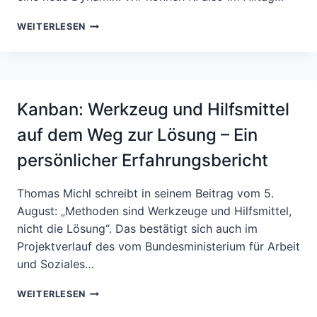
CHATTEST
WEITERLESEN
DU
SCHON,
ODER
RECHERCHIERST
DU
Kanban: Werkzeug und Hilfsmittel
NOCH?
auf dem Weg zur Lösung – Ein
persönlicher Erfahrungsbericht
Thomas Michl schreibt in seinem Beitrag vom 5.
August: „Methoden sind Werkzeuge und Hilfsmittel,
nicht die Lösung“. Das bestätigt sich auch im
Projektverlauf des vom Bundesministerium für Arbeit
und Soziales…
KANBAN:
WEITERLESEN
WERKZEUG