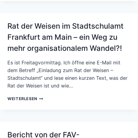
UND
HILFSMITTEL
AUF
DEM
Rat der Weisen im Stadtschulamt
WEG
ZUR
Frankfurt am Main – ein Weg zu
LÖSUNG
–
mehr organisationalem Wandel?!
EIN
PERSÖNLICHER
Es ist Freitagvormittag. Ich öffne eine E-Mail mit
ERFAHRUNGSBERICHT
dem Betreff „Einladung zum Rat der Weisen –
Stadtschulamt“ und lese einen kurzen Text, was der
Rat der Weisen ist und wie…
RAT
WEITERLESEN
DER
WEISEN
IM
STADTSCHULAMT
FRANKFURT
Bericht von der FAV-
AM