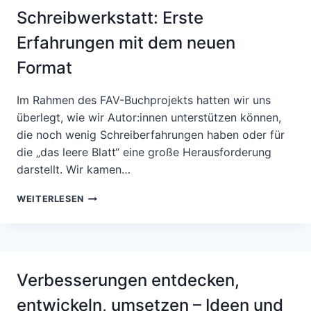
MAIN
Schreibwerkstatt: Erste
–
EIN
Erfahrungen mit dem neuen
WEG
ZU
Format
MEHR
ORGANISATIONALEM
Im Rahmen des FAV-Buchprojekts hatten wir uns
WANDEL?!
überlegt, wie wir Autor:innen unterstützen können,
die noch wenig Schreiberfahrungen haben oder für
die „das leere Blatt“ eine große Herausforderung
darstellt. Wir kamen…
BERICHT
WEITERLESEN
VON
DER
FAV-
SCHREIBWERKSTATT:
ERSTE
Verbesserungen entdecken,
ERFAHRUNGEN
MIT
entwickeln, umsetzen – Ideen und
DEM