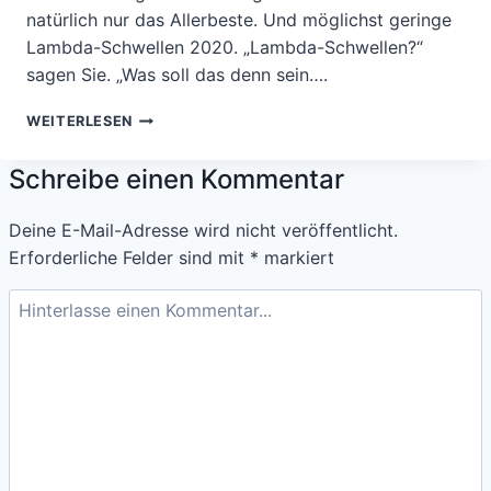
natürlich nur das Allerbeste. Und möglichst geringe
Lambda-Schwellen 2020. „Lambda-Schwellen?“
sagen Sie. „Was soll das denn sein….
AGIL
WEITERLESEN
ARBEITEN
–
Schreibe einen Kommentar
ODER
–
SICH
Deine E-Mail-Adresse wird nicht veröffentlicht.
TRAUEN,
Erforderliche Felder sind mit
*
markiert
DIE
LAMBDA-
SCHWELLE
ZU
MESSEN.