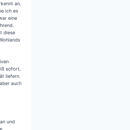
rkennt an,
e ich es
war eine
ührend.
t diese
 Wohlands
iven
iß sofort,
t liefern.
 aber auch
ean und
ve