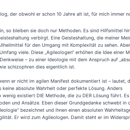
og, der obwohl er schon 10 Jahre alt ist, für mich immer n
, so bleiben sie doch nur Methoden. Es sind Hilfsmittel hi
isteshaltung verbirgt. Eine Geisteshaltung, die meiner Me
 Allheilmittel für den Umgang mit Komplexität zu sehen. Abe
Umfang viele. Diese „Agileologen“ erhöhen die Idee einer M
en Denkweise – zu einer Ideologie mit dem Anspruch auf „abs
wie schizophren dies eigentlich ist.
n er nicht im agilen Manifest dokumentiert ist – lautet, d
es keine absolute Wahrheit oder perfekte Lösung. Anders
o wenig existiert DIE Methode, die zu DER Lösung führt. Es 
Methoden und Ansätze. Eben dieser Grundgedanke schwebt in 
deologie“ bezeichnet und ihnen einen absoluten Wahrheitsg
ilität. Er wird zum Agileologen. Damit steht er im Widersp