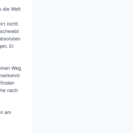
 die Welt
rt nicht.
e schwebt
absoluten
gen. Er
 einen Weg
anerkennt
 finden
che nach
en am