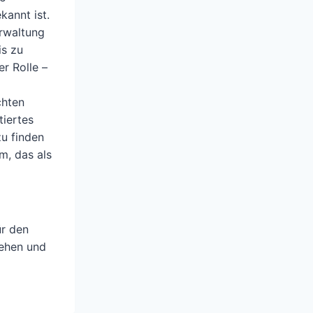
annt ist.
erwaltung
is zu
r Rolle –
chten
tiertes
zu finden
m, das als
ür den
sehen und