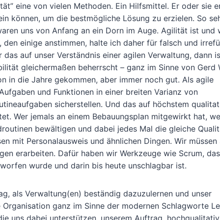
lität” eine von vielen Methoden. Ein Hilfsmittel. Er oder sie e
in können, um die bestmögliche Lösung zu erzielen. So seh
en uns von Anfang an ein Dorn im Auge. Agilität ist und 
en einige anstimmen, halte ich daher für falsch und irref
r das auf unser Verständnis einer agilen Verwaltung, dann is
abilität gleichermaßen beherrscht – ganz im Sinne von Gerd
n in die Jahre gekommen, aber immer noch gut. Als agile
 Aufgaben und Funktionen in einer breiten Varianz von
utineaufgaben sicherstellen. Und das auf höchstem qualitat
tet. Wer jemals an einem Bebauungsplan mitgewirkt hat, we
outinen bewältigen und dabei jedes Mal die gleiche Qualitä
sen mit Personalausweis und ähnlichen Dingen. Wir müssen
gen erarbeiten. Dafür haben wir Werkzeuge wie Scrum, das
worfen wurde und darin bis heute unschlagbar ist.
rag, als Verwaltung(en) beständig dazuzulernen und unser
e Organisation ganz im Sinne der modernen Schlagworte L
die uns dabei unterstützen, unserem Auftrag, hochqualitati