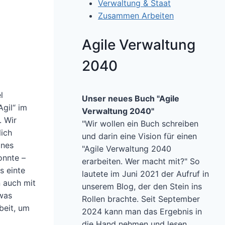
Verwaltung & Staat
Zusammen Arbeiten
Agile Verwaltung
2040
l
Unser neues Buch "Agile
gil“ im
Verwaltung 2040"
. Wir
"Wir wollen ein Buch schreiben
lich
und darin eine Vision für einen
ines
"Agile Verwaltung 2040
onnte –
erarbeiten. Wer macht mit?" So
s einte
lautete im Juni 2021 der Aufruf in
n auch mit
unserem Blog, der den Stein ins
twas
Rollen brachte. Seit September
beit, um
2024 kann man das Ergebnis in
die Hand nehmen und lesen.