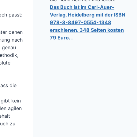
Das Buch ist im Carl-Auer-
Verlag, Heidelberg mit der ISBN
och passt:
978-3-8497-0554-1348
erschienen. 348 Seiten kosten
nter denen
79 Euro. .
inung nach
r genau
ethodik,
olute
ass die
gibt kein
den agilen
ehalt
ruch zu