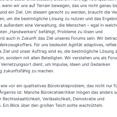
wenn wir uns auf Terrain bewegen, das uns nicht genau bek
 und ein Ziel. Um diesem gerecht zu werden, braucht die V
en, um die bestmögliche Lösung zu nutzen und das Ergebn
ist außerdem eine Verwaltung, die Menschen – egal in welche
uten „Handwerkers“ befähigt, Probleme zu lösen und
rd auch in Zukunft das Ziel unseres Forums sein. Wir betra
erkzeugkoffers. Für uns bedeutet Agilität adaptives, reflek
 Ziel und unser Auftrag sind es, die bestmögliche Lösung 
, sondern mit allen Beteiligten. Wir verstehen uns als Foru
d Vernetzungsort dient, um Impulse, Ideen und Gedanken
ng zukunftsfähig zu machen.
wie vor ein qualitatives Bürokratieproblem, das nicht nur f
 Ärgernis ist. Manche Bürokratiekritiker mögen das anders 
 Rechtsstaatlichkeit, Verlässlichkeit, Demokratie und
n. Ein Blick über den großen Teich sollte wachrütteln.