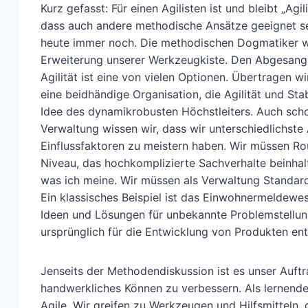
Kurz gefasst: Für einen Agilisten ist und bleibt „Agi
dass auch andere methodische Ansätze geeignet se
heute immer noch. Die methodischen Dogmatiker war
Erweiterung unserer Werkzeugkiste. Den Abgesang, d
Agilität ist eine von vielen Optionen. Übertragen wi
eine beidhändige Organisation, die Agilität und St
Idee des dynamikrobusten Höchstleiters. Auch scho
Verwaltung wissen wir, dass wir unterschiedlichste
Einflussfaktoren zu meistern haben. Wir müssen Ro
Niveau, das hochkomplizierte Sachverhalte beinhal
was ich meine. Wir müssen als Verwaltung Standardr
Ein klassisches Beispiel ist das Einwohnermeldewe
Ideen und Lösungen für unbekannte Problemstellun
ursprünglich für die Entwicklung von Produkten ent
Jenseits der Methodendiskussion ist es unser Auft
handwerkliches Können zu verbessern. Als lernend
Agile. Wir greifen zu Werkzeugen und Hilfsmitteln, 