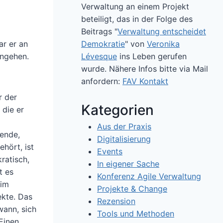
Verwaltung an einem Projekt
beteiligt, das in der Folge des
Beitrags "
Verwaltung entscheidet
Demokratie
" von
Veronika
ar er an
Lévesque
ins Leben gerufen
angehen.
wurde. Nähere Infos bitte via Mail
anfordern:
FAV Kontakt
r der
Kategorien
 die er
Aus der Praxis
sende,
Digitalisierung
hört, ist
Events
ratisch,
In eigener Sache
t es
Konferenz Agile Verwaltung
 im
Projekte & Change
ekte. Das
Rezension
wann, sich
Tools und Methoden
Einen