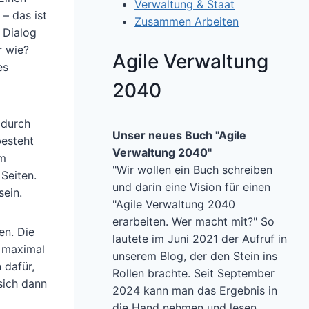
Verwaltung & Staat
– das ist
Zusammen Arbeiten
 Dialog
r wie?
Agile Verwaltung
es
2040
adurch
Unser neues Buch "Agile
besteht
Verwaltung 2040"
im
"Wir wollen ein Buch schreiben
 Seiten.
und darin eine Vision für einen
sein.
"Agile Verwaltung 2040
erarbeiten. Wer macht mit?" So
en. Die
lautete im Juni 2021 der Aufruf in
n maximal
unserem Blog, der den Stein ins
 dafür,
Rollen brachte. Seit September
 sich dann
2024 kann man das Ergebnis in
die Hand nehmen und lesen.