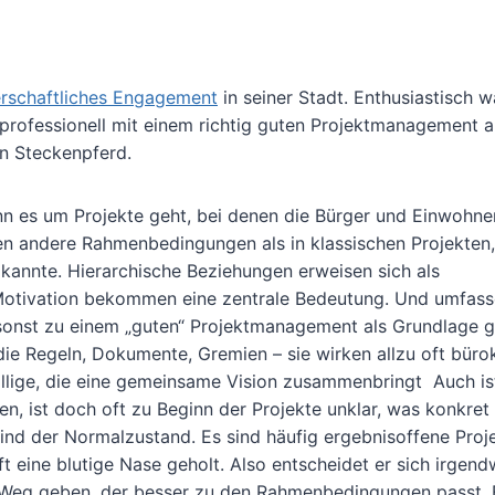
rschaftliches Engagement
in seiner Stadt. Enthusiastisch w
rofessionell mit einem richtig guten Projektmanagement 
in Steckenpferd.
Wenn es um Projekte geht, bei denen die Bürger und Einwohne
lten andere Rahmenbedingungen als in klassischen Projekten,
kannte. Hierarchische Beziehungen erweisen sich als
e Motivation bekommen eine zentrale Bedeutung. Und umfas
 sonst zu einem „guten“ Projektmanagement als Grundlage ge
die Regeln, Dokumente, Gremien – sie wirken allzu oft bürok
iwillige, die eine gemeinsame Vision zusammenbringt Auch is
llen, ist doch oft zu Beginn der Projekte unklar, was konkret
ind der Normalzustand. Es sind häufig ergebnisoffene Proj
t eine blutige Nase geholt. Also entscheidet er sich irgend
 Weg geben, der besser zu den Rahmenbedingungen passt. 