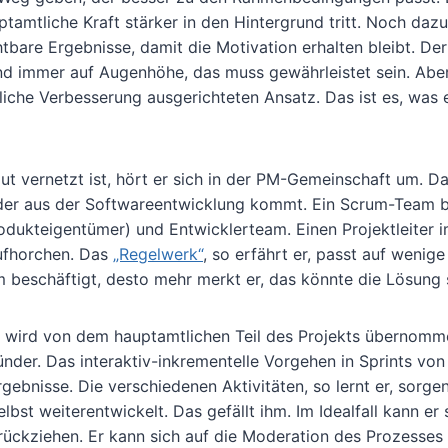
mtliche Kraft stärker in den Hintergrund tritt. Noch dazu 
tbare Ergebnisse, damit die Motivation erhalten bleibt. Der
und immer auf Augenhöhe, das muss gewährleistet sein. Abe
liche Verbesserung ausgerichteten Ansatz. Das ist es, was 
 vernetzt ist, hört er sich in der PM-Gemeinschaft um. D
 der aus der Softwareentwicklung kommt. Ein Scrum-Team 
dukteigentümer) und Entwicklerteam. Einen Projektleiter 
aufhorchen. Das
„Regelwerk“
, so erfährt er, passt auf wenige
m beschäftigt, desto mehr merkt er, das könnte die Lösung 
 – wird von dem hauptamtlichen Teil des Projekts übernomm
nder. Das interaktiv-inkrementelle Vorgehen in Sprints vo
bnisse. Die verschiedenen Aktivitäten, so lernt er, sorgen
bst weiterentwickelt. Das gefällt ihm. Im Idealfall kann er
ückziehen. Er kann sich auf die Moderation des Prozesses