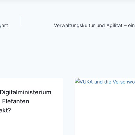
gart
Verwaltungskultur und Agilität – ei
Digitalministerium
n Elefanten
ekt?