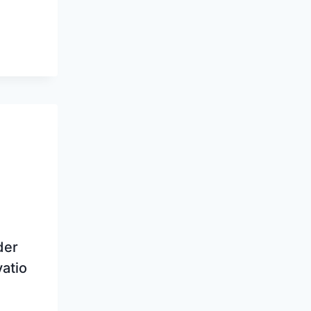
der
atio