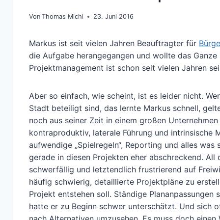
Von
Thomas Michl
23. Juni 2016
Markus ist seit vielen Jahren Beauftragter für
Bürge
die Aufgabe herangegangen und wollte das Ganze p
Projektmanagement ist schon seit vielen Jahren se
Aber so einfach, wie scheint, ist es leider nicht. 
Stadt beteiligt sind, das lernte Markus schnell, ge
noch aus seiner Zeit in einem großen Unternehmen 
kontraproduktiv, laterale Führung und intrinsisch
aufwendige „Spielregeln“, Reporting und alles was
gerade in diesen Projekten eher abschreckend. All 
schwerfällig und letztendlich frustrierend auf Fre
häufig schwierig, detaillierte Projektpläne zu erste
Projekt entstehen soll. Ständige Plananpassungen s
hatte er zu Beginn schwer unterschätzt. Und sich of
nach Alternativen umzusehen. Es muss doch einen