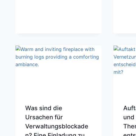
Was sind die
Auft
Ursachen für
und
Verwaltungsblockade
The
n? Eine Einladung zu
ents