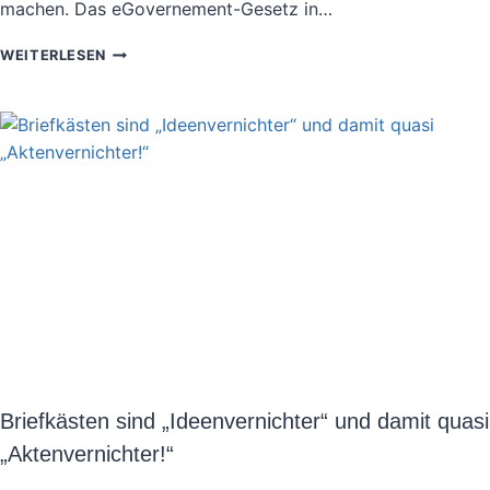
machen. Das eGovernement-Gesetz in…
MYTHOS
WEITERLESEN
„WORKFLOWS“
–
DAS
EWIGE
(UNERFÜLLTE)
VERSPRECHEN
Briefkästen sind „Ideenvernichter“ und damit quasi
„Aktenvernichter!“