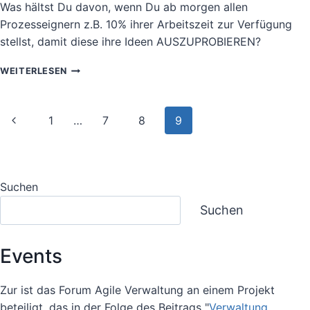
Was hältst Du davon, wenn Du ab morgen allen
Prozesseignern z.B. 10% ihrer Arbeitszeit zur Verfügung
stellst, damit diese ihre Ideen AUSZUPROBIEREN?
BRIEFKÄSTEN
WEITERLESEN
SIND
„IDEENVERNICHTER“
UND
Seitennavigation
Vorherige
1
…
7
8
9
DAMIT
QUASI
Seite
„AKTENVERNICHTER!“
Suchen
Suchen
Events
Zur ist das Forum Agile Verwaltung an einem Projekt
beteiligt, das in der Folge des Beitrags "
Verwaltung