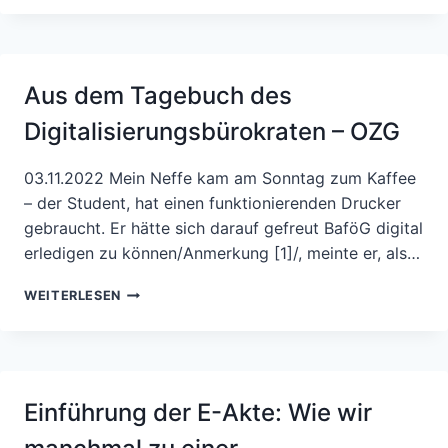
NUR
NOCH
FÜHRUNGSKRÄFTE
DER
Aus dem Tagebuch des
FEUERWEHR
ALS
Digitalisierungsbürokraten – OZG
DIGITALISIERER
EINSTELLEN
SOLLTEN!
03.11.2022 Mein Neffe kam am Sonntag zum Kaffee
– der Student, hat einen funktionierenden Drucker
gebraucht. Er hätte sich darauf gefreut BaföG digital
erledigen zu können/Anmerkung [1]/, meinte er, als…
AUS
WEITERLESEN
DEM
TAGEBUCH
DES
DIGITALISIERUNGSBÜROKRATEN
–
Einführung der E-Akte: Wie wir
OZG