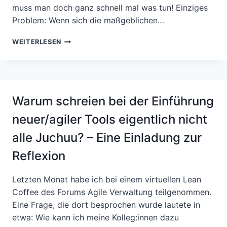
muss man doch ganz schnell mal was tun! Einziges
Problem: Wenn sich die maßgeblichen…
DIGITALISIERUNG
WEITERLESEN
ALS
ROLLE
RÜCKWÄRTS?
ANMERKUNGEN
ZUR
Warum schreien bei der Einführung
DMS-
EINFÜHRUNG
neuer/agiler Tools eigentlich nicht
IN
DER
alle Juchuu? – Eine Einladung zur
LANDESVERWALTUNG
BADEN-
Reflexion
WÜRTTEMBERG
Letzten Monat habe ich bei einem virtuellen Lean
Coffee des Forums Agile Verwaltung teilgenommen.
Eine Frage, die dort besprochen wurde lautete in
etwa: Wie kann ich meine Kolleg:innen dazu