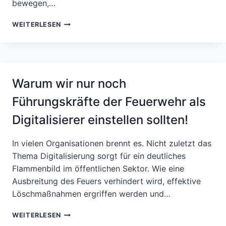
bewegen,…
WARUM
WEITERLESEN
SCHREIEN
BEI
DER
EINFÜHRUNG
NEUER/AGILER
Warum wir nur noch
TOOLS
EIGENTLICH
Führungskräfte der Feuerwehr als
NICHT
ALLE
Digitalisierer einstellen sollten!
JUCHUU?
–
In vielen Organisationen brennt es. Nicht zuletzt das
EINE
EINLADUNG
Thema Digitalisierung sorgt für ein deutliches
ZUR
Flammenbild im öffentlichen Sektor. Wie eine
REFLEXION
Ausbreitung des Feuers verhindert wird, effektive
Löschmaßnahmen ergriffen werden und…
WARUM
WEITERLESEN
WIR