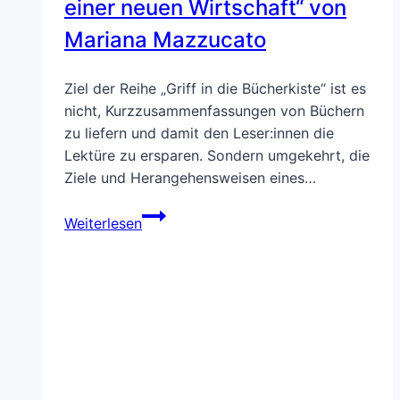
einer neuen Wirtschaft“ von
Mariana Mazzucato
Ziel der Reihe „Griff in die Bücherkiste“ ist es
nicht, Kurzzusammenfassungen von Büchern
zu liefern und damit den Leser:innen die
Lektüre zu ersparen. Sondern umgekehrt, die
Ziele und Herangehensweisen eines…
Griff
Weiterlesen
in
die
Bücherkiste:
„Mission.
Auf
dem
Weg
zu