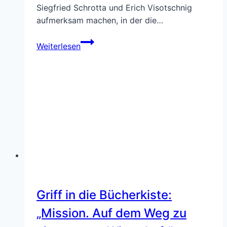
Siegfried Schrotta und Erich Visotschnig
aufmerksam machen, in der die…
Mit
Weiterlesen
kollektiver
Intelligenz
die
besten
Lösungen
finden
–
eine
Rezension
Griff in die Bücherkiste:
„Mission. Auf dem Weg zu