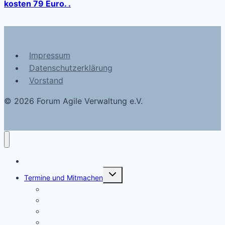
kosten 79 Euro. .
Impressum
Datenschutzerklärung
Vorstand
© 2026 Forum Agile Verwaltung e.V.
Blog
Untermenü
Termine und Mitmachen
umschalten
Mitglied werden
Deep Talk am Abend
Dialog am Mittag
FAV-Schreibwerkstätten