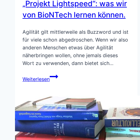
„Projekt Lightspeed“: was wir
der
Kapitalismus
von BioNTech lernen können.
sterben,
damit
Agilität gilt mittlerweile als Buzzword und ist
die
für viele schon abgedroschen. Wenn wir also
Erde
anderen Menschen etwas über Agilität
überlebt?
näherbringen wollen, ohne jemals dieses
Wort zu verwenden, dann bietet sich…
„Projekt
Weiterlesen
Lightspeed“:
was
wir
von
BioNTech
lernen
können.