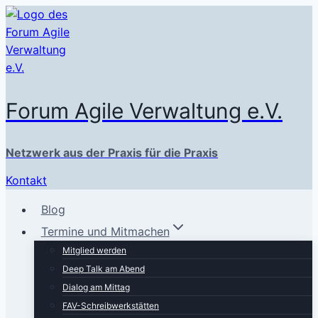
Zum
Inhalt
springen
Forum Agile Verwaltung e.V.
Netzwerk aus der Praxis für die Praxis
Kontakt
Blog
Termine und Mitmachen
Mitglied werden
Deep Talk am Abend
Dialog am Mittag
FAV-Schreibwerkstätten