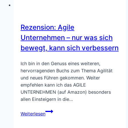
einer
neuen
Wirtschaft“
Rezension: Agile
von
Mariana
Unternehmen – nur was sich
Mazzucato
bewegt, kann sich verbessern
Ich bin in den Genuss eines weiteren,
hervorragenden Buchs zum Thema Agilität
und neues Führen gekommen. Weiter
empfehlen kann ich das AGILE
UNTERNEHMEN (auf Amazon) besonders
allen Einsteigern in die…
Rezension:
Weiterlesen
Agile
Unternehmen