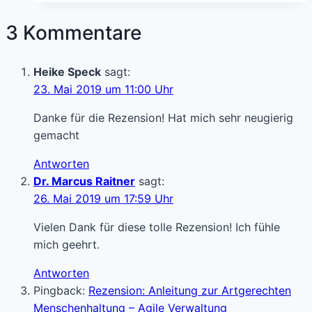
–
nur
3 Kommentare
was
sich
Heike Speck
sagt:
bewegt,
23. Mai 2019 um 11:00 Uhr
kann
sich
Danke für die Rezension! Hat mich sehr neugierig
verbessern
gemacht
Antworten
Dr. Marcus Raitner
sagt:
26. Mai 2019 um 17:59 Uhr
Vielen Dank für diese tolle Rezension! Ich fühle
mich geehrt.
Antworten
Pingback:
Rezension: Anleitung zur Artgerechten
Menschenhaltung – Agile Verwaltung