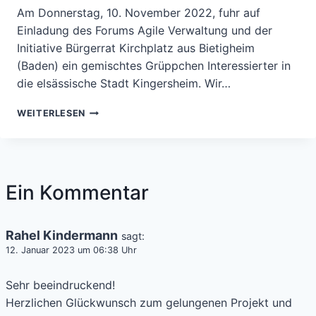
Am Donnerstag, 10. November 2022, fuhr auf
Einladung des Forums Agile Verwaltung und der
Initiative Bürgerrat Kirchplatz aus Bietigheim
(Baden) ein gemischtes Grüppchen Interessierter in
die elsässische Stadt Kingersheim. Wir…
BERICHT
WEITERLESEN
ÜBER
DEN
BESUCH
IN
DER
Ein Kommentar
STADT
KINGERSHEIM
(ELSASS)
Rahel Kindermann
sagt:
AM
12. Januar 2023 um 06:38 Uhr
10.11.2022
Sehr beeindruckend!
Herzlichen Glückwunsch zum gelungenen Projekt und