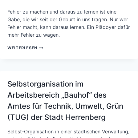
Fehler zu machen und daraus zu lernen ist eine
Gabe, die wir seit der Geburt in uns tragen. Nur wer
Fehler macht, kann daraus lernen. Ein Plädoyer dafür
mehr Fehler zu wagen.
SPIELRAUM
WEITERLESEN
FÜR
FEHLER
–
VORAUSSETZUNG
FÜR
Selbstorganisation im
EINE
INNOVATIONSFÖRDERNDE
Arbeitsbereich „Bauhof“ des
FEHLERKULTUR
Amtes für Technik, Umwelt, Grün
(TUG) der Stadt Herrenberg
Selbst-Organisation in einer städtischen Verwaltung,