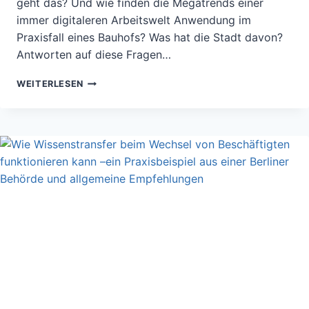
geht das? Und wie finden die Megatrends einer
immer digitaleren Arbeitswelt Anwendung im
Praxisfall eines Bauhofs? Was hat die Stadt davon?
Antworten auf diese Fragen…
SELBSTORGANISATION
WEITERLESEN
IM
ARBEITSBEREICH
„BAUHOF“
DES
AMTES
FÜR
TECHNIK,
UMWELT,
GRÜN
(TUG)
DER
STADT
HERRENBERG