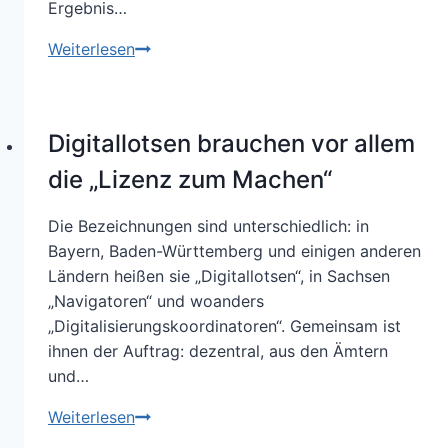
Ergebnis…
Blinde
Weiterlesen
Digitalisierung
mit
zweifelhaftem
Digitallotsen brauchen vor allem
Nutzen:
Das
die „Lizenz zum Machen“
Produktivitätsparadox
Die Bezeichnungen sind unterschiedlich: in
Bayern, Baden-Württemberg und einigen anderen
Ländern heißen sie „Digitallotsen“, in Sachsen
„Navigatoren“ und woanders
„Digitalisierungskoordinatoren“. Gemeinsam ist
ihnen der Auftrag: dezentral, aus den Ämtern
und…
Digitallotsen
Weiterlesen
brauchen