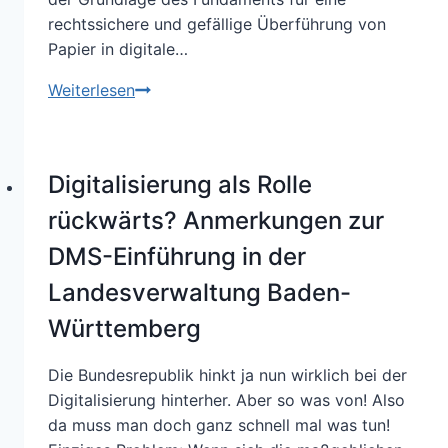
rechtssichere und gefällige Überführung von
Papier in digitale…
Die
Weiterlesen
TR-
Resiscan
ist
Digitalisierung als Rolle
ein
Hauptgrund
rückwärts? Anmerkungen zur
für
DMS-Einführung in der
stockende
Landesverwaltung Baden-
E-
Akten-
Württemberg
Projekte!
Die Bundesrepublik hinkt ja nun wirklich bei der
Digitalisierung hinterher. Aber so was von! Also
da muss man doch ganz schnell mal was tun!