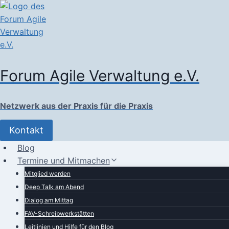
Zum
Inhalt
springen
Forum Agile Verwaltung e.V.
Netzwerk aus der Praxis für die Praxis
Kontakt
Blog
Termine und Mitmachen
Mitglied werden
Deep Talk am Abend
Dialog am Mittag
FAV-Schreibwerkstätten
Leitlinien und Hilfe für den Blog