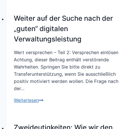
vor
allem
Weiter auf der Suche nach der
die
„Lizenz
„guten“ digitalen
zum
Verwaltungsleistung
Machen“
Wert versprechen – Teil 2: Versprechen einlösen
Achtung, dieser Beitrag enthält verstörende
Wahrheiten. Springen Sie bitte direkt zu
Transferunterstützung, wenn Sie ausschließlich
positiv motiviert werden wollen. Die Frage nach
der…
Weiter
Weiterlesen
auf
der
Suche
Zweideutigkeiten: Wie wir den
nach