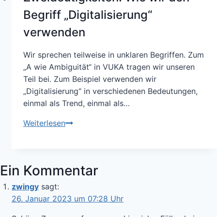
der
Begriff „Digitalisierung“
„guten“
verwenden
digitalen
Verwaltungsleistung
Wir sprechen teilweise in unklaren Begriffen. Zum
„A wie Ambiguität“ in VUKA tragen wir unseren
Teil bei. Zum Beispiel verwenden wir
„Digitalisierung“ in verschiedenen Bedeutungen,
einmal als Trend, einmal als…
Zweideutigkeiten:
Weiterlesen
Wie
wir
den
Ein Kommentar
Begriff
„Digitalisierung“
zwingy
sagt:
verwenden
26. Januar 2023 um 07:28 Uhr