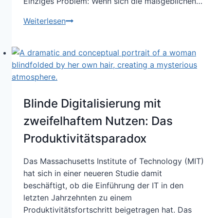
Einziges Problem: Wenn sich die maßgeblichen…
Digitalisierung
Weiterlesen
als
Rolle
rückwärts?
Anmerkungen
zur
DMS-
Blinde Digitalisierung mit
Einführung
in
zweifelhaftem Nutzen: Das
der
Produktivitätsparadox
Landesverwaltung
Baden-
Das Massachusetts Institute of Technology (MIT)
Württemberg
hat sich in einer neueren Studie damit
beschäftigt, ob die Einführung der IT in den
letzten Jahrzehnten zu einem
Produktivitätsfortschritt beigetragen hat. Das