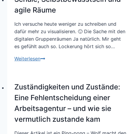
in
Hochschulen
agile Räume
Ich versuche heute weniger zu schreiben und
dafür mehr zu visualisieren. 🙂 Die Sache mit den
digitalen Gruppenräumen Ja natürlich. Mir geht
es gefühlt auch so. Lockerung hört sich so…
Schule,
Weiterlesen
Selbstbewusstsein
und
agile
Zuständigkeiten und Zustände:
Räume
Eine Fehlentscheidung einer
Arbeitsagentur – und wie sie
vermutlich zustande kam
Dieser Artikel ist ein Ping-pong – Wolf macht den