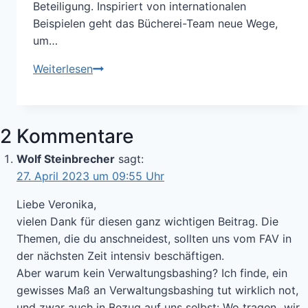
Beteiligung. Inspiriert von internationalen
Beispielen geht das Bücherei-Team neue Wege,
um…
Inspiration,
Weiterlesen
Partizipation,
Kreativität
–
2 Kommentare
innovative
Ansätze
Wolf Steinbrecher
sagt:
bei
27. April 2023 um 09:55 Uhr
der
Liebe Veronika,
Entwicklung
vielen Dank für diesen ganz wichtigen Beitrag. Die
einer
Themen, die du anschneidest, sollten uns vom FAV in
neuen
der nächsten Zeit intensiv beschäftigen.
Stadtteilbibliothek
Aber warum kein Verwaltungsbashing? Ich finde, ein
in
gewisses Maß an Verwaltungsbashing tut wirklich not,
Würzburg
und zwar auch in Bezug auf uns selbst: Wo tragen „wir