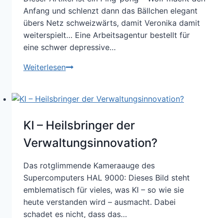
Anfang und schlenzt dann das Bällchen elegant
übers Netz schweizwärts, damit Veronika damit
weiterspielt… Eine Arbeitsagentur bestellt für
eine schwer depressive…
Zuständigkeiten
Weiterlesen
und
Zustände:
Eine
Fehlentscheidung
KI – Heilsbringer der
einer
Arbeitsagentur
Verwaltungsinnovation?
–
und
Das rotglimmende Kameraauge des
wie
Supercomputers HAL 9000: Dieses Bild steht
sie
emblematisch für vieles, was KI – so wie sie
vermutlich
heute verstanden wird – ausmacht. Dabei
zustande
schadet es nicht, dass das…