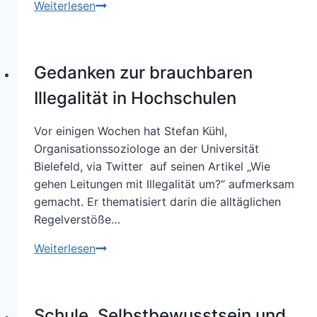
Im
Weiterlesen
Westen
nichts
Neues
Gedanken zur brauchbaren
–
oder:
Illegalität in Hochschulen
Wie
neu
Vor einigen Wochen hat Stefan Kühl,
ist
Organisationssoziologe an der Universität
Agilität?
Bielefeld, via Twitter auf seinen Artikel „Wie
gehen Leitungen mit Illegalität um?“ aufmerksam
gemacht. Er thematisiert darin die alltäglichen
Regelverstöße…
Gedanken
Weiterlesen
zur
brauchbaren
Illegalität
Schule, Selbstbewusstsein und