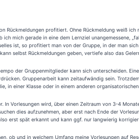
von Rückmeldungen profitiert. Ohne Rückmeldung weiß ich n
ob ich mich gerade in eine dem Lernziel unangemessene, „fa
les ist, so profitiert man von der Gruppe, in der man sich
kann selbst Rückmeldungen geben, vertiefe also das Geler
ntempo der Gruppenmitglieder kann sich unterscheiden. Eine
drücken. Gruppenarbeit kann zeitaufwändig sein. Trotzdem
ilie, in einer Klasse oder in einem anderen organisatorische
r. In Vorlesungen wird, über einen Zeitraum von 3-4 Monat
rsuchen dies aufzunehmen, aber erst nach Ende der Vorlesu
also erst spät erkannt und kann ggf. nur langwierig korrigie
ennen, ob und in welchem Umfang meine Vorlesungen auf Re