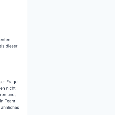
nenten
ls dieser
ser Frage
en nicht
ren und,
 in Team
 ähnliches