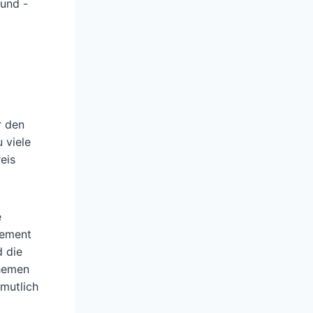
und -
r den
 viele
eis
e
gement
 die
Themen
rmutlich