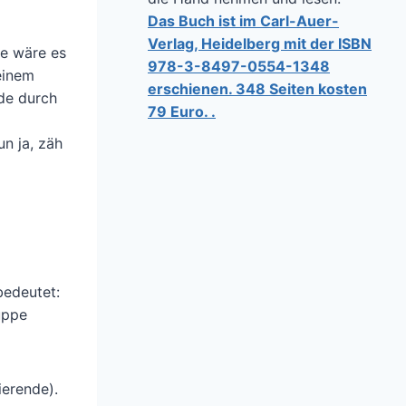
Das Buch ist im Carl-Auer-
Verlag, Heidelberg mit der ISBN
ie wäre es
978-3-8497-0554-1348
einem
erschienen. 348 Seiten kosten
nde durch
79 Euro. .
n ja, zäh
bedeutet:
uppe
ierende).