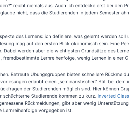
nden?“ reicht niemals aus. Auch ich entdecke erst bei den P
n glaube nicht, dass die Studierenden in jedem Semester ähn
pekte des Lernens: ich definiere, was gelernt werden soll 
orlesung mag auf den ersten Blick ökonomisch sein. Eine Pe
r. Dabei werden aber die wichtigsten Grundsätze des Lern
 fremdbestimmte Lernreihenfolge, wenig Lernen in einer G
gehen. Betreute Übungsgruppen bieten schnellere Rückmeld
orlesungen erlaubt einen „seminaristischen“ Stil, bei dem i
Rückfragen der Studierenden möglich sind. Hier können Gr
r schüchterne Studierende kommen zu kurz.
Inverted Clas
ngemessene Rückmeldungen, gibt aber wenig Unterstützung
e Lernreihenfolge vorgegeben ist.