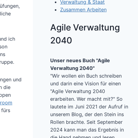
Verwaltung & Staat
rüfungen,
Zusammen Arbeiten
liche
Agile Verwaltung
2040
und ich
rson
ens
Unser neues Buch "Agile
ruppe.
Verwaltung 2040"
"Wir wollen ein Buch schreiben
ungen und
und darin eine Vision für einen
n die
"Agile Verwaltung 2040
uppen
erarbeiten. Wer macht mit?" So
sroom
lautete im Juni 2021 der Aufruf in
 fürs
unserem Blog, der den Stein ins
Rollen brachte. Seit September
2024 kann man das Ergebnis in
die Hand nehmen und lesen.