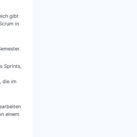
eich gibt
Scrum in
Semester.
s Sprints,
, die im
earbeiten
von einem