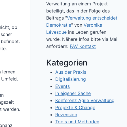
Verwaltung an einem Projekt
beteiligt, das in der Folge des
Beitrags "
Verwaltung entscheidet
Demokratie
" von
Veronika
icht, ob
Lévesque
ins Leben gerufen
lsche“
wurde. Nähere Infos bitte via Mail
 befindet.
anfordern:
FAV Kontakt
nte.
Kategorien
 lernen
Aus der Praxis
n Umfeld.
Digitalisierung
Events
In eigener Sache
en
Konferenz Agile Verwaltung
ngszeit
Projekte & Change
rt werden.
Rezension
Tools und Methoden
sonanz