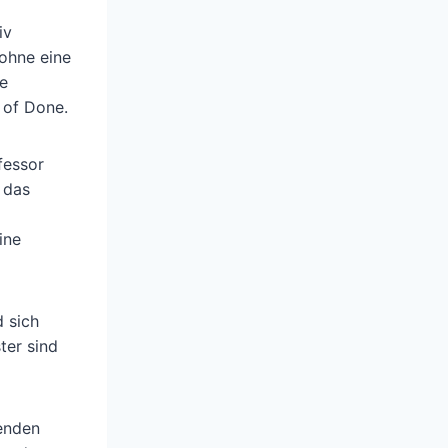
iv
ohne eine
e
 of Done.
fessor
 das
ine
 sich
ter sind
renden