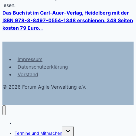
lesen.
Das Buch ist im Carl-Auer-Verlag, Heidelberg mit der
ISBN 978-3-8497-0554-1348 erschienen. 348 Seiten
kosten 79 Euro. .
Impressum
Datenschutzerklärung
Vorstand
© 2026 Forum Agile Verwaltung e.V.
Blog
Untermenü
Termine und Mitmachen
umschalten