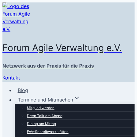
Zum
Inhalt
springen
Forum Agile Verwaltung e.V.
Netzwerk aus der Praxis für die Praxis
Kontakt
Blog
Termine und Mitmachen
Mitglied werden
Deep Talk am Abend
Dialog am Mittag
FAV-Schreibwerkstätten