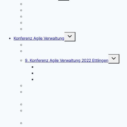
Mitglied werden
Deep Talk am Abend
Dialog am Mittag
FAV-Schreibwerkstätten
Leitlinien und Hilfe für den Blog
Untermenü
Konferenz Agile Verwaltung
umschalten
11. Konferenz Agile Verwaltung 2024 Ettlingen
10. Konferenz Agile Verwaltung 2023 Ettlingen
Untermen
9. Konferenz Agile Verwaltung 2022 Ettlingen
umschalt
Dokumentation der Ergebnisse
Die Aha-Erlebnisse
Die hybride Konferenztechnik
8. Konferenz Agile Verwaltung 2021 Ettlingen (Herbst)
7. Konferenz Agile Verwaltung 2021 Ettlingen
(Frühjahr)
6. Konferenz Agile Verwaltung 2020 Online (Herbst)
5. Konferenz Agile Verwaltung 2020 Ettlingen
(Frühjahr)
4. Konferenz Agile Verwaltung 2019 Berlin (Herbst)