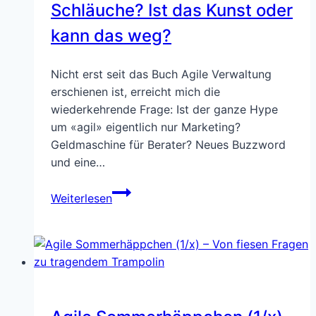
Schläuche? Ist das Kunst oder
kann das weg?
Nicht erst seit das Buch Agile Verwaltung
erschienen ist, erreicht mich die
wiederkehrende Frage: Ist der ganze Hype
um «agil» eigentlich nur Marketing?
Geldmaschine für Berater? Neues Buzzword
und eine…
Agilität:
Weiterlesen
Alter
Wein,
nur
neue
Schläuche?
Ist
das