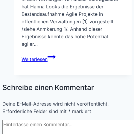
angepasst
hat Hanna Looks die Ergebnisse der
werden?
Bestandsaufnahme Agile Projekte in
öffentlichen Verwaltungen [1] vorgestellt
/siehe Anmkerung 1/. Anhand dieser
Ergebnisse konnte das hohe Potenzial
agiler…
Agile
Weiterlesen
Projekte
in
öffentlichen
Verwaltungen
Schreibe einen Kommentar
–
Teil
Deine E-Mail-Adresse wird nicht veröffentlicht.
3
Erforderliche Felder sind mit
*
markiert