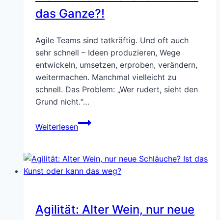
das Ganze?!
Agile Teams sind tatkräftig. Und oft auch
sehr schnell – Ideen produzieren, Wege
entwickeln, umsetzen, erproben, verändern,
weitermachen. Manchmal vielleicht zu
schnell. Das Problem: „Wer rudert, sieht den
Grund nicht.“…
Warum?
Weiterlesen
Und
vor
allem:
Wozu
das
Ganze?!
Agilität: Alter Wein, nur neue