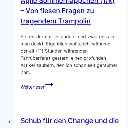
Agile Sommerhäppchen (1/x)
Kunst
– Von fiesen Fragen zu
oder
tragendem Trampolin
kann
das
weg?
Erstens kommt es anders, und zweitens als
man denkt: Eigentlich wollte ich, während
der elf (11) Stunden währenden
Fährüberfahrt gestern, einen profunden
Artikel zaubern, den ich schon seit geraumer
Zeit…
Agile
Weiterlesen
Sommerhäppchen
(1/x)
–
Von
Schub für den Change und die
fiesen
Fragen