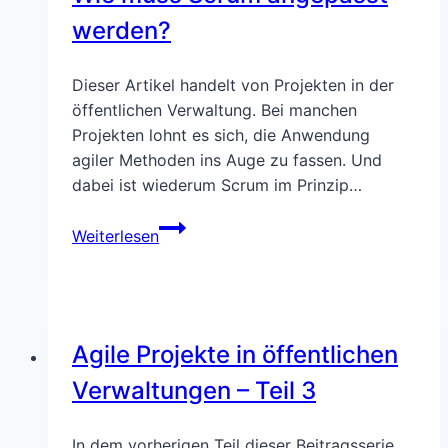
der
werden?
Willigen”
Dieser Artikel handelt von Projekten in der
öffentlichen Verwaltung. Bei manchen
Projekten lohnt es sich, die Anwendung
agiler Methoden ins Auge zu fassen. Und
dabei ist wiederum Scrum im Prinzip…
Agiles
Weiterlesen
Projektmanagement
in
der
Öffentlichen
Agile Projekte in öffentlichen
Verwaltung:
Wie
Verwaltungen – Teil 3
muss
Scrum
In dem vorherigen Teil dieser Beitragsserie