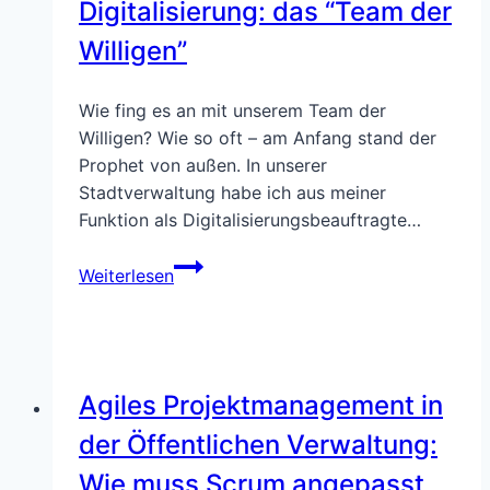
Digitalisierung: das “Team der
zu
Willigen”
tragendem
Trampolin
Wie fing es an mit unserem Team der
Willigen? Wie so oft – am Anfang stand der
Prophet von außen. In unserer
Stadtverwaltung habe ich aus meiner
Funktion als Digitalisierungsbeauftragte…
Schub
Weiterlesen
für
den
Change
und
Agiles Projektmanagement in
die
Digitalisierung:
der Öffentlichen Verwaltung:
das
Wie muss Scrum angepasst
“Team