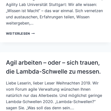
Agility Lab Universität Stuttgart: Wir alle wissen:
„Wissen ist Macht“ – das war einmal. Sich vernetzen
und austauschen, Erfahrungen teilen, Wissen
weitergeben,…
AUF
WEITERLESEN
DEM
WEG
ZUR
LERNENDEN
ORGANISATION
Agil arbeiten – oder – sich trauen,
–
DIE
die Lambda-Schwelle zu messen.
FACHIMPULSE
ZUR
AGILEN
Liebe Leserin, lieber Leser Weihnachten 2019. Wir
HOCHSCHULORGANISATION
vom Forum agile Verwaltung wünschen Ihnen
DER
natürlich nur das Allerbeste. Und möglichst geringe
UNIVERSITÄT
Lambda-Schwellen 2020. „Lambda-Schwellen?“
ROSTOCK
sagen Sie. „Was soll das denn sein….