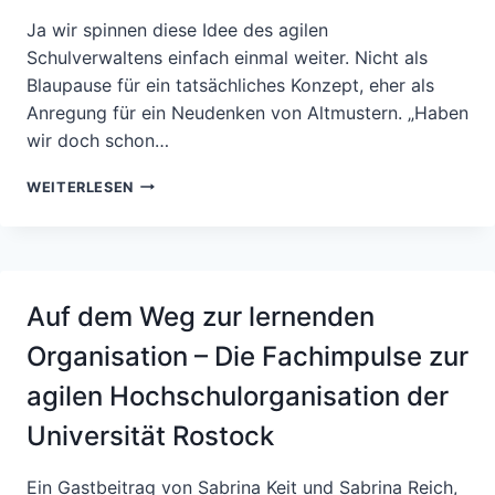
…
Ja wir spinnen diese Idee des agilen
Schulverwaltens einfach einmal weiter. Nicht als
Blaupause für ein tatsächliches Konzept, eher als
Anregung für ein Neudenken von Altmustern. „Haben
wir doch schon…
NEUES
WEITERLESEN
AUS
WEIT
IM
WINKL
–
Auf dem Weg zur lernenden
FOLGE
2.2
Organisation – Die Fachimpulse zur
agilen Hochschulorganisation der
Universität Rostock
Ein Gastbeitrag von Sabrina Keit und Sabrina Reich,