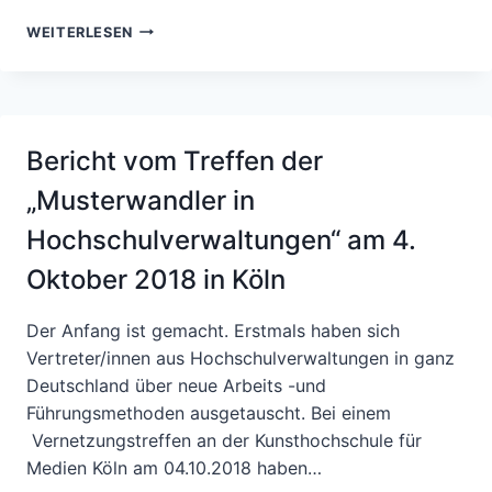
AGIL
WEITERLESEN
ARBEITEN
–
ODER
–
SICH
Bericht vom Treffen der
TRAUEN,
DIE
„Musterwandler in
LAMBDA-
SCHWELLE
Hochschulverwaltungen“ am 4.
ZU
MESSEN.
Oktober 2018 in Köln
Der Anfang ist gemacht. Erstmals haben sich
Vertreter/innen aus Hochschulverwaltungen in ganz
Deutschland über neue Arbeits -und
Führungsmethoden ausgetauscht. Bei einem
Vernetzungstreffen an der Kunsthochschule für
Medien Köln am 04.10.2018 haben…