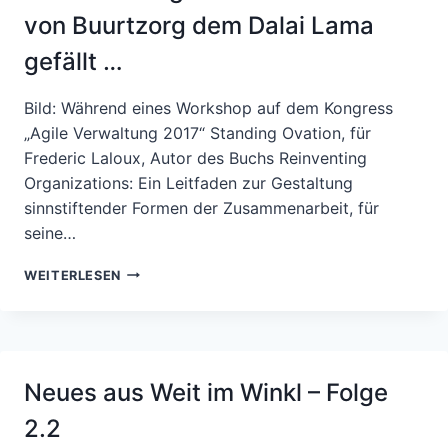
von Buurtzorg dem Dalai Lama
gefällt …
Bild: Während eines Workshop auf dem Kongress
„Agile Verwaltung 2017“ Standing Ovation, für
Frederic Laloux, Autor des Buchs Reinventing
Organizations: Ein Leitfaden zur Gestaltung
sinnstiftender Formen der Zusammenarbeit, für
seine…
WENN
WEITERLESEN
DAS
ORGANISATIONSMODELL
VON
BUURTZORG
DEM
Neues aus Weit im Winkl – Folge
DALAI
LAMA
2.2
GEFÄLLT