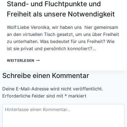
Stand- und Fluchtpunkte und
Freiheit als unsere Notwendigkeit
Wolf:Liebe Veronika, wir haben uns hier gemeinsam
an den virtuellen Tisch gesetzt, um uns über Freiheit
zu unterhalten. Was bedeutet für uns Freiheit? Wie
ist sie privat und persönlich konnotiert?…
AGIL
WEITERLESEN
UNTERWEGS
SEIN.
Schreibe einen Kommentar
EIN
GESPRÄCH
ÜBER
Deine E-Mail-Adresse wird nicht veröffentlicht.
AUSGETRETENE
Erforderliche Felder sind mit
*
markiert
UND
NEUE
WEGE,
STAND-
UND