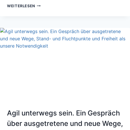
BERICHT
WEITERLESEN
VOM
TREFFEN
DER
„MUSTERWANDLER
IN
HOCHSCHULVERWALTUNGEN“
AM
4.
OKTOBER
2018
IN
KÖLN
Agil unterwegs sein. Ein Gespräch
über ausgetretene und neue Wege,