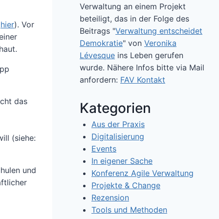
Verwaltung an einem Projekt
beteiligt, das in der Folge des
(
hier
). Vor
Beitrags "
Verwaltung entscheidet
einer
Demokratie
" von
Veronika
haut.
Lévesque
ins Leben gerufen
wurde. Nähere Infos bitte via Mail
ipp
anfordern:
FAV Kontakt
icht das
Kategorien
Aus der Praxis
Digitalisierung
ll (siehe:
Events
In eigener Sache
chulen und
Konferenz Agile Verwaltung
tlicher
Projekte & Change
Rezension
Tools und Methoden