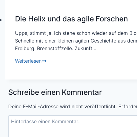
Selfmadeschool
in
der
Die Helix und das agile Forschen
Schule
gründen
Upps, stimmt ja, ich stehe schon wieder auf dem Blo
–
Schnelle mit einer kleinen agilen Geschichte aus de
ein
Freiburg. Brennstoffzelle. Zukunft…
Sommermärchen
Die
Weiterlesen
Helix
und
das
Schreibe einen Kommentar
agile
Forschen
Deine E-Mail-Adresse wird nicht veröffentlicht.
Erforder