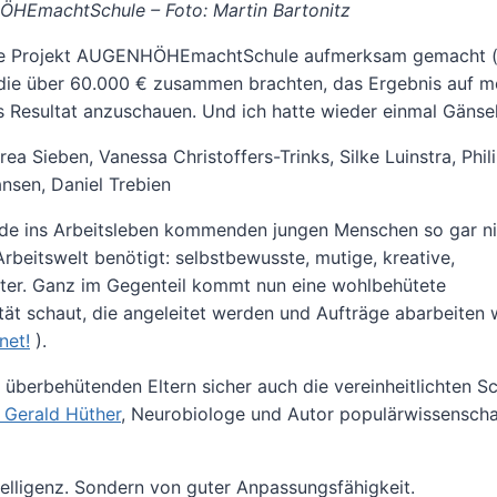
ÖHEmachtSchule – Foto: Martin Bartonitz
dige Projekt AUGENHÖHEmachtSchule aufmerksam gemacht 
r, die über 60.000 € zusammen brachten, das Ergebnis auf m
as Resultat anzuschauen. Und ich hatte wieder einmal Gänse
a Sieben, Vanessa Christoffers-Trinks, Silke Luinstra, Phil
nsen, Daniel Trebien
erade ins Arbeitsleben kommenden jungen Menschen so gar n
rbeitswelt benötigt: selbstbewusste, mutige, kreative,
iter. Ganz im Gegenteil kommt nun eine wohlbehütete
tät schaut, die angeleitet werden und Aufträge abarbeiten wi
net!
).
überbehütenden Eltern sicher auch die vereinheitlichten S
. Gerald Hüther
,
Neurobiologe und Autor populärwissenschaf
ntelligenz. Sondern von guter Anpassungsfähigkeit.