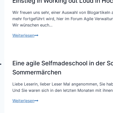
Einstieg in Working out Loud in Ho
Folge
2.1
Wir freuen uns sehr, einer Auswahl von Blogartikeln
mehr fortgeführt wird, hier im Forum Agile Verwaltu
Wir wünschen euch…
Einstieg
Weiterlesen
in
Working
out
Loud
Eine agile Selfmadeschool in der S
in Hochschulen
Sommermärchen
Liebe Leserin, lieber Leser Mal angenommen, Sie hab
Und Sie waren sich in den letzten Monaten mit ihne
Eine
Weiterlesen
agile