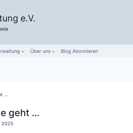
tung e.V.
axis
erwaltung
Über uns
Blog Abonnieren
ht …
e geht …
r 2025