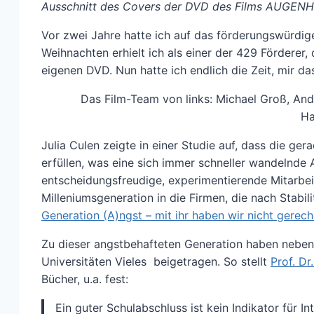
Ausschnitt des Covers der DVD des Films AUGENH
Vor zwei Jahre hatte ich auf das förderungswür
Weihnachten erhielt ich als einer der 429 Fördere
eigenen DVD. Nun hatte ich endlich die Zeit, mir d
Das Film-Team von links: Michael Groß, Andre
Ha
Julia Culen zeigte in einer Studie auf, dass die g
erfüllen, was eine sich immer schneller wandelnde A
entscheidungsfreudige, experimentierende Mitarbe
Milleniumsgeneration in die Firmen, die nach Stabili
Generation (A)ngst – mit ihr haben wir nicht gerech
Zu dieser angstbehafteten Generation haben neben 
Universitäten Vieles beigetragen. So stellt
Prof. Dr
Bücher
, u.a. fest:
Ein guter Schulabschluss ist kein Indikator für I