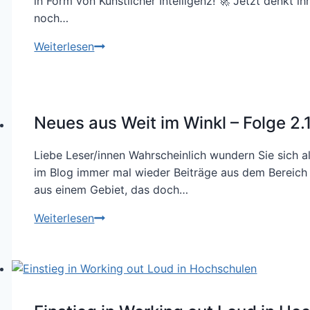
in Form von Künstlicher Intelligenz! 🚀 Jetzt denkt ih
zum
noch…
Onboarding
Verdammt.
Weiterlesen
beiträgt
Jetzt
nicht
auch
noch
Neues aus Weit im Winkl – Folge 2.
KI
Liebe Leser/innen Wahrscheinlich wundern Sie sich a
im Blog immer mal wieder Beiträge aus dem Bereich a
aus einem Gebiet, das doch…
Neues
Weiterlesen
aus
Weit
im
Winkl
–