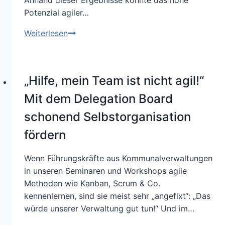
Anhand dieser Ergebnisse konnte das hohe
Potenzial agiler…
Agile
Weiterlesen
Projekte
in
öffentlichen
„Hilfe, mein Team ist nicht agil!“
Verwaltungen
–
Mit dem Delegation Board
Teil
schonend Selbstorganisation
3
fördern
Wenn Führungskräfte aus Kommunalverwaltungen
in unseren Seminaren und Workshops agile
Methoden wie Kanban, Scrum & Co.
kennenlernen, sind sie meist sehr „angefixt“: „Das
würde unserer Verwaltung gut tun!“ Und im…