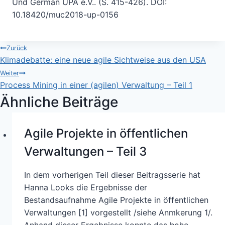
Und German UPA e.V.. (S. 415-426). DOI:
10.18420/muc2018-up-0156
Beitragsnavigation
Zurück
Klimadebatte: eine neue agile Sichtweise aus den USA
Weiter
Process Mining in einer (agilen) Verwaltung – Teil 1
Ähnliche Beiträge
Agile Projekte in öffentlichen
Verwaltungen – Teil 3
In dem vorherigen Teil dieser Beitragsserie hat
Hanna Looks die Ergebnisse der
Bestandsaufnahme Agile Projekte in öffentlichen
Verwaltungen [1] vorgestellt /siehe Anmkerung 1/.