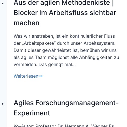
Aus der agilen Methodenkiste |
Verwaltungen
–
Blocker im Arbeitsfluss sichtbar
Eine
machen
Bestandsaufnahme
–
Was wir anstreben, ist ein kontinuierlicher Fluss
Teil
der „Arbeitspakete“ durch unser Arbeitssystem.
2
Damit dieser gewährleistet ist, bemühen wir uns
als agiles Team möglichst alle Abhängigkeiten zu
vermeiden. Das gelingt mal…
Aus
Weiterlesen
der
agilen
Methodenkiste
Agiles Forschungsmanagement-
|
Blocker
Experiment
im
Arbeitsfluss
Ko-Autor: Professor Dr. Hermann A. Wegner Es