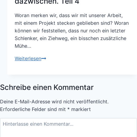
dazwischen. Teil 4
Woran merken wir, dass wir mit unserer Arbeit,
mit einem Projekt stecken geblieben sind? Woran
können wir feststellen, dass nur noch ein letzter
Schlenker, ein Ziehweg, ein bisschen zusätzliche
Mühe…
Das
Weiterlesen
ist
das
Ende!
Schreibe einen Kommentar
Vom
guten
Deine E-Mail-Adresse wird nicht veröffentlicht.
oder
Erforderliche Felder sind mit
*
markiert
glanzlosen
Beenden
von
Projekten,