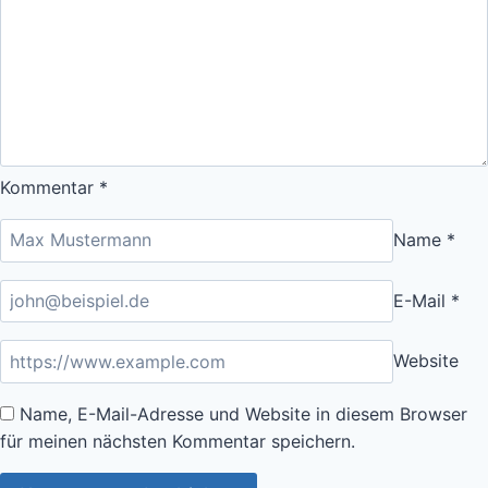
von
Ziehwegen,
Tourenabbrüchen
und
allem
dazwischen.
Teil
Kommentar
*
4
Name
*
E-Mail
*
Website
Name, E-Mail-Adresse und Website in diesem Browser
für meinen nächsten Kommentar speichern.