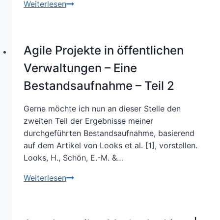
„Hilfe,
Weiterlesen
mein
Team
ist
Agile Projekte in öffentlichen
nicht
agil!“
Verwaltungen – Eine
Mit
Bestandsaufnahme – Teil 2
dem
Delegation
Gerne möchte ich nun an dieser Stelle den
Board
zweiten Teil der Ergebnisse meiner
schonend
durchgeführten Bestandsaufnahme, basierend
Selbstorganisation
auf dem Artikel von Looks et al. [1], vorstellen.
fördern
Looks, H., Schön, E.-M. &…
Agile
Weiterlesen
Projekte
in
öffentlichen