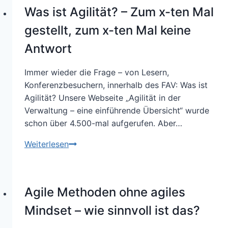
der
Was ist Agilität? – Zum x-ten Mal
Öffentlichen
Verwaltung:
gestellt, zum x-ten Mal keine
Wie
Antwort
muss
Scrum
Immer wieder die Frage – von Lesern,
angepasst
Konferenzbesuchern, innerhalb des FAV: Was ist
werden?
Agilität? Unsere Webseite „Agilität in der
Verwaltung – eine einführende Übersicht“ wurde
schon über 4.500-mal aufgerufen. Aber…
Was
Weiterlesen
ist
Agilität?
–
Agile Methoden ohne agiles
Zum
x-
Mindset – wie sinnvoll ist das?
ten