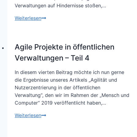
Verwaltungen auf Hindernisse stoßen,…
Steuern
Weiterlesen
mit
Kennzahlen:
Wie
Agile Projekte in öffentlichen
man
Motivation
Verwaltungen – Teil 4
auf
Null
In diesem vierten Beitrag möchte ich nun gerne
bringen
die Ergebnisse unseres Artikels „Agilität und
kann
Nutzerzentrierung in der öffentlichen
Verwaltung“, den wir im Rahmen der „Mensch und
Computer“ 2019 veröffentlicht haben,…
Agile
Weiterlesen
Projekte
in