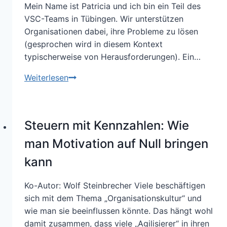
Mal
Mein Name ist Patricia und ich bin ein Teil des
gestellt,
VSC-Teams in Tübingen. Wir unterstützen
zum
Organisationen dabei, ihre Probleme zu lösen
x-
(gesprochen wird in diesem Kontext
ten
typischerweise von Herausforderungen). Ein…
Mal
Agile
Weiterlesen
keine
Methoden
Antwort
ohne
agiles
Steuern mit Kennzahlen: Wie
Mindset
–
man Motivation auf Null bringen
wie
kann
sinnvoll
ist
Ko-Autor: Wolf Steinbrecher Viele beschäftigen
das?
sich mit dem Thema „Organisationskultur“ und
wie man sie beeinflussen könnte. Das hängt wohl
damit zusammen, dass viele „Agilisierer“ in ihren