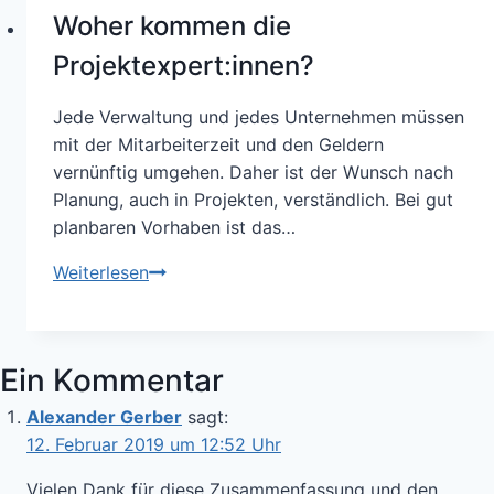
öffentlichen
Woher kommen die
Verwaltungen
–
Projektexpert:innen?
Teil
4
Jede Verwaltung und jedes Unternehmen müssen
mit der Mitarbeiterzeit und den Geldern
vernünftig umgehen. Daher ist der Wunsch nach
Planung, auch in Projekten, verständlich. Bei gut
planbaren Vorhaben ist das…
Woher
Weiterlesen
kommen
die
Projektexpert:innen?
Ein Kommentar
Alexander Gerber
sagt:
12. Februar 2019 um 12:52 Uhr
Vielen Dank für diese Zusammenfassung und den