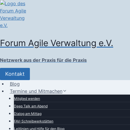
Zum
Inhalt
springen
Forum Agile Verwaltung e.V.
Netzwerk aus der Praxis für die Praxis
Kontakt
Blog
Termine und Mitmachen
Mitglied werden
Deep Talk am Abend
Dialog am Mittag
FAV-Schreibwerkstätten
Leitlinien und Hilfe für den Blog