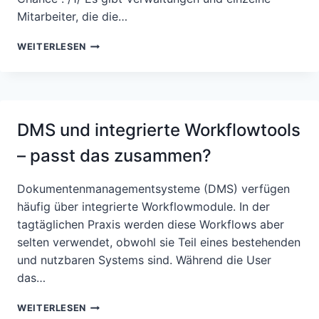
Mitarbeiter, die die…
DISKUSSION:
WEITERLESEN
DIGITALISIERUNGSSKEPTIKER
HABEN
VIELLEICHT
AUCH
GUTE
DMS und integrierte Workflowtools
GRÜNDE
– passt das zusammen?
Dokumentenmanagementsysteme (DMS) verfügen
häufig über integrierte Workflowmodule. In der
tagtäglichen Praxis werden diese Workflows aber
selten verwendet, obwohl sie Teil eines bestehenden
und nutzbaren Systems sind. Während die User
das…
DMS
WEITERLESEN
UND