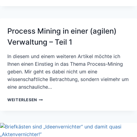
INTEGRIERTE
WORKFLOWTOOLS
–
PASST
Process Mining in einer (agilen)
DAS
ZUSAMMEN?
Verwaltung – Teil 1
In diesem und einem weiteren Artikel möchte ich
Ihnen einen Einstieg in das Thema Process-Mining
geben. Mir geht es dabei nicht um eine
wissenschaftliche Betrachtung, sondern vielmehr um
eine anschauliche…
PROCESS
WEITERLESEN
MINING
IN
EINER
(AGILEN)
VERWALTUNG
–