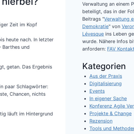
hierbei?
Verwaltung an einem P
beteiligt, das in der F
Beitrags "
Verwaltung e
iger Zeit im Kopf
Demokratie
" von
Vero
Lévesque
ins Leben ge
is heute nach. In letzter
wurde. Nähere Infos bit
– Barthes und
anfordern:
FAV Kontak
Kategorien
gt, getan. Das Ergebnis
Aus der Praxis
Digitalisierung
Ein paar Schlagwörter:
Events
ste, Chancen, nichts
In eigener Sache
Konferenz Agile Ve
Projekte & Change
ig läuft im Hintergrund
Rezension
Tools und Methode