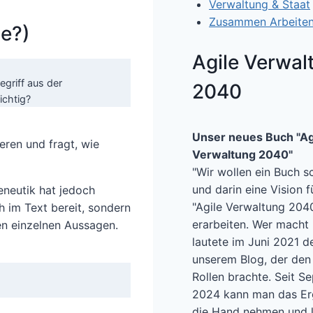
Verwaltung & Staat
Zusammen Arbeite
e?)
Agile Verwal
griff aus der
2040
ichtig?
Unser neues Buch "Ag
eren und fragt, wie
Verwaltung 2040"
"Wir wollen ein Buch s
und darin eine Vision f
eneutik hat jedoch
"Agile Verwaltung 204
 im Text bereit, sondern
erarbeiten. Wer macht 
n einzelnen Aussagen.
lautete im Juni 2021 de
unserem Blog, der den 
Rollen brachte. Seit S
2024 kann man das Er
die Hand nehmen und l