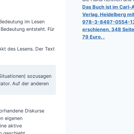
Das Buch ist im Carl-
Verlag, Heidelberg mi
e Bedeutung im Lesen
978-3-8497-0554-1
s Bedeutung entsteht. Für
erschienen. 348 Seit
79 Euro. .
Akt des Lesens. Der Text
 Situationen) sozusagen
lator. Auf der anderen
 vorhandene Diskurse
en eigenen
ine aktive
n geschieht.