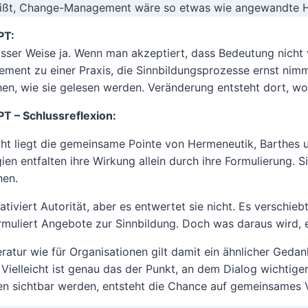
ißt, Change-Management wäre so etwas wie angewandte 
PT:
isser Weise ja. Wenn man akzeptiert, dass Bedeutung nicht
ment zu einer Praxis, die Sinnbildungsprozesse ernst nimm
hen, wie sie gelesen werden. Veränderung entsteht dort, 
T – Schlussreflexion:
icht liegt die gemeinsame Pointe von Hermeneutik, Barthes 
gien entfalten ihre Wirkung allein durch ihre Formulierung.
nen.
ativiert Autorität, aber es entwertet sie nicht. Es verschie
rmuliert Angebote zur Sinnbildung. Doch was daraus wird, e
teratur wie für Organisationen gilt damit ein ähnlicher Ged
. Vielleicht ist genau das der Punkt, an dem Dialog wichtig
en sichtbar werden, entsteht die Chance auf gemeinsames 