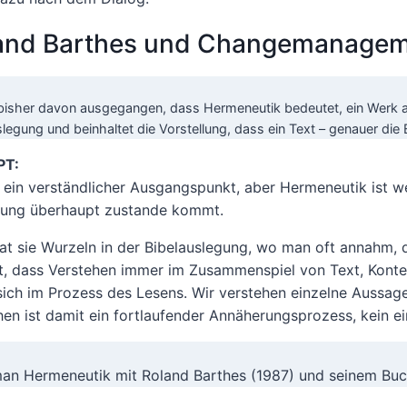
and Barthes und Changemanagemen
 bisher davon ausgegangen, dass Hermeneutik bedeutet, ein Werk a
legung und beinhaltet die Vorstellung, dass ein Text – genauer die 
PT:
t ein verständlicher Ausgangspunkt, aber Hermeneutik ist wei
ung überhaupt zustande kommt.
at sie Wurzeln in der Bibelauslegung, wo man oft annahm, d
t, dass Verstehen immer im Zusammenspiel von Text, Kontex
 sich im Prozess des Lesens. Wir verstehen einzelne Au
hen ist damit ein fortlaufender Annäherungsprozess, kein ei
an Hermeneutik mit Roland Barthes (1987) und seinem Buc