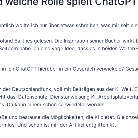
elche Rolle spielt ChatGPT 
entlich wollte ich nur über etwas schreiben, was mir seit ein
oland Barthes gelesen. Die Inspiration seiner Bücher wirkt b
itdem habe ich eine vage Idee, dass es in beiden Welten 
enn ich ChatGPT hierüber in ein Gespräch verwickele? Gesa
ar der Deutschlandfunk, voll mit Beiträgen aus der KI-Welt. 
ht das, Datenschutz, Dienstanweisung KI, Arbeitsplatzverlu
kes. Da kann einem schon schwindelig werden.
e und bestaune die Möglichkeiten, die KI bietet. Gleichzeit
armlos. Und schon ist mir der Artikel entglitten 😉.