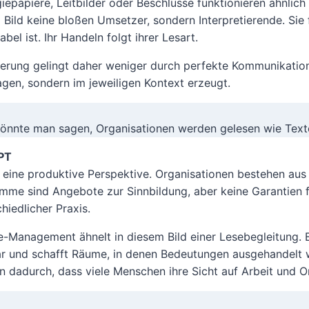
iepapiere, Leitbilder oder Beschlüsse funktionieren ähnlich
 Bild keine bloßen Umsetzer, sondern Interpretierende. Sie 
abel ist. Ihr Handeln folgt ihrer Lesart.
erung gelingt daher weniger durch perfekte Kommunikation 
agen, sondern im jeweiligen Kontext erzeugt.
önnte man sagen, Organisationen werden gelesen wie Text
PT
t eine produktive Perspektive. Organisationen bestehen au
mme sind Angebote zur Sinnbildung, aber keine Garantien f
hiedlicher Praxis.
-Management ähnelt in diesem Bild einer Lesebegleitung.
ar und schafft Räume, in denen Bedeutungen ausgehandelt w
n dadurch, dass viele Menschen ihre Sicht auf Arbeit und O