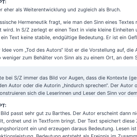
PT:
er eher als Weiterentwicklung und zugleich als Bruch.
assische Hermeneutik fragt, wie man den Sinn eines Textes ri
 wird. In S/Z zerlegt er einen Text in viele kleine Einheit
 ein Text keine stabile, endgültige Bedeutung. Er ist ein Ge
r Idee vom „Tod des Autors“ löst er die Vorstellung auf, di
o weniger zum Behälter von Sinn als zu einem Ort, an dem 
tte bei S/Z immer das Bild vor Augen, dass die Kontexte (ge
den Autor oder die Autorin „hindurch sprechen“. Der Autor o
konstruieren sich die Leserinnen und Leser den Sinn vor dem
PT:
 Bild passt sehr gut zu Barthes. Der Autor erscheint dann 
t, ordnet und in Textform bringt. Der Text speichert diese 
ungshorizont ein und erzeugen daraus Bedeutung. Lesen ist
uktionsleistung. Bedeutung entsteht als Ereignis im Zusamme