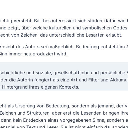
chtig versteht. Barthes interessiert sich stärker dafür, wi
en und zeigt, über welche kulturellen und symbolischen Code
flecht von Zeichen, das unterschiedliche Lesarten erlaubt.
e Absicht des Autors sei maßgeblich. Bedeutung entsteht im 
Sinn immer neu produziert wird.
schichtliche und soziale, gesellschaftliche und persönliche
der die Autorin fungiert als eine Art und Filter und Akkumu
 Hintergrund ihres eigenen Kontexts.
nicht als Ursprung von Bedeutung, sondern als jemand, der
Zeichen und Strukturen, aber erst die Lesenden bringen ihr
 dann kein Entdecken eines vorgegebenen Sinns, sondern e
nspiel von Text und Leser. Sie ist nicht einfach da, sonder