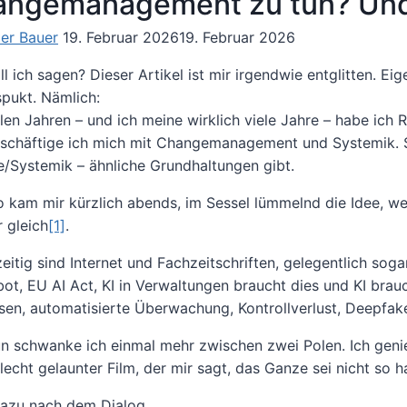
ngemanagement zu tun? Und w
er Bauer
19. Februar 2026
19. Februar 2026
l ich sagen? Dieser Artikel ist mir irgendwie entglitten. Eig
pukt. Nämlich:
len Jahren – und ich meine wirklich viele Jahre – habe ich R
eschäftige ich mich mit Changemanagement und Systemik. Se
/Systemik – ähnliche Grundhaltungen gibt.
o kam mir kürzlich abends, im Sessel lümmelnd die Idee, w
r gleich
[1]
.
eitig sind Internet und Fachzeitschriften, gelegentlich sog
ot, EU AI Act, KI in Verwaltungen braucht dies und KI brauc
sen, automatisierte Überwachung, Kontrollverlust, Deepfa
n schwanke ich einmal mehr zwischen zwei Polen. Ich genieß
lecht gelaunter Film, der mir sagt, das Ganze sei nicht so h
azu nach dem Dialog.