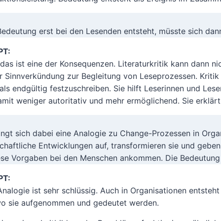
edeutung erst bei den Lesenden entsteht, müsste sich dann n
PT:
as ist eine der Konsequenzen. Literaturkritik kann dann nich
r Sinnverkündung zur Begleitung von Leseprozessen. Kritik
als endgültig festzuschreiben. Sie hilft Leserinnen und Les
amit weniger autoritativ und mehr ermöglichend. Sie erklär
ängt sich dabei eine Analogie zu Change-Prozessen in Orga
schaftliche Entwicklungen auf, transformieren sie und gebe
ese Vorgaben bei den Menschen ankommen. Die Bedeutung en
PT:
Analogie ist sehr schlüssig. Auch in Organisationen entsteh
wo sie aufgenommen und gedeutet werden.