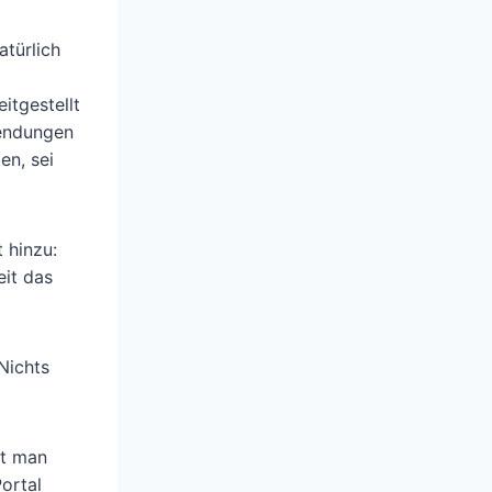
atürlich
itgestellt
wendungen
en, sei
t hinzu:
eit das
Nichts
ht man
ortal