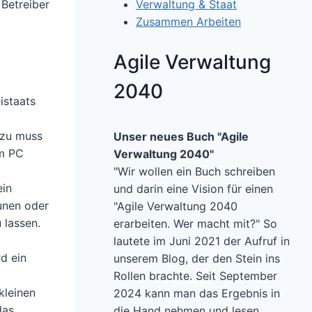
Verwaltung & Staat
Betreiber
Zusammen Arbeiten
Agile Verwaltung
2040
istaats
azu muss
Unser neues Buch "Agile
em PC
Verwaltung 2040"
"Wir wollen ein Buch schreiben
ein
und darin eine Vision für einen
unen oder
"Agile Verwaltung 2040
 lassen.
erarbeiten. Wer macht mit?" So
lautete im Juni 2021 der Aufruf in
d ein
unserem Blog, der den Stein ins
Rollen brachte. Seit September
kleinen
2024 kann man das Ergebnis in
das
die Hand nehmen und lesen.