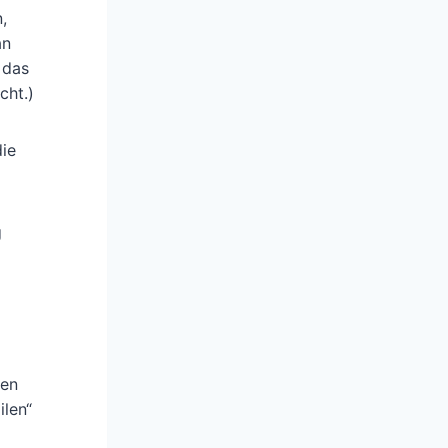
,
an
 das
cht.)
ie
g
uen
ilen“