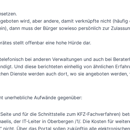
hsetzen.
ngeboten wird, aber andere, damit verknüpfte nicht (häufig 
n), dann muss der Bürger sowieso persönlich zur Zulassun
ätes stellt offenbar eine hohe Hürde dar.
 telefonisch bei anderen Verwaltungen und auch bei Berater
igt. Und diese berichteten einhellig von ähnlichen Erfah
chen Dienste werden auch dort, wo sie angeboten werden,
cht unerhebliche Aufwände gegenüber:
-Seite und für die Schnittstelle zum KFZ-Fachverfahren) be
aelis, der IT-Leiter in Oberbergen /1/. Die Kosten für weiter
nicht. Über das Portal sollen zukünftig alle elektronischen