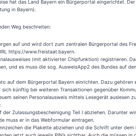
e hat das Land Bayern ein Bürgerportal eingerichtet. Der 
tung in Bayern).
nden Weg beschreiten:
rgen auf und wird dort zum zentralen Bürgerportal des Fre
URL https://www.freistaat.bayern.
nalausweises (mit aktivierter Chipfunktion) registrieren. D
tehen, und es muss die sog. AusweisApp2 des Bundes auf d
nto auf dem Bürgerportal Bayern einrichten. Dazu gehören 
 sich künftig bei weiteren Transaktionen gegenüber Komm
em seinen Personalausweis mittels Lesegerät auslesen zu
:
 der Zulassungsbescheinigung Teil I abziehen. Darunter wir
ode muss er in das Webformular eintragen.
nzeichen die Plakette abziehen und die Schrift unter dem 
den jetzt auch jeweils PIN’s sichtbar. Auch die müssen in 