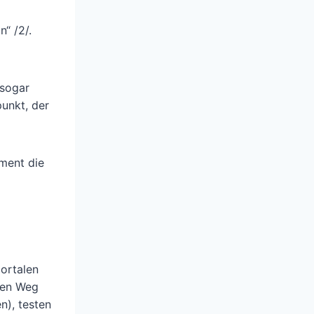
“ /2/.
 sogar
punkt, der
ment die
ortalen
den Weg
n), testen