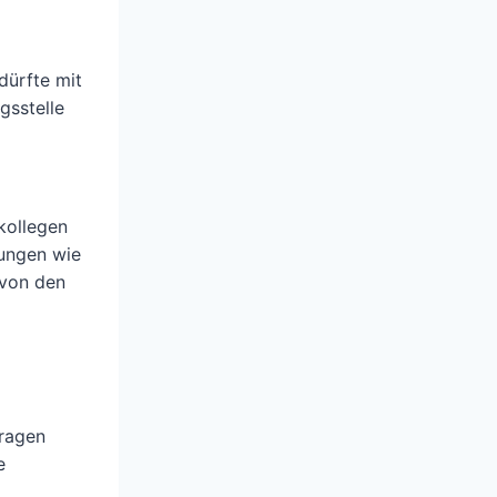
dürfte mit
gsstelle
kollegen
rungen wie
 von den
tragen
e