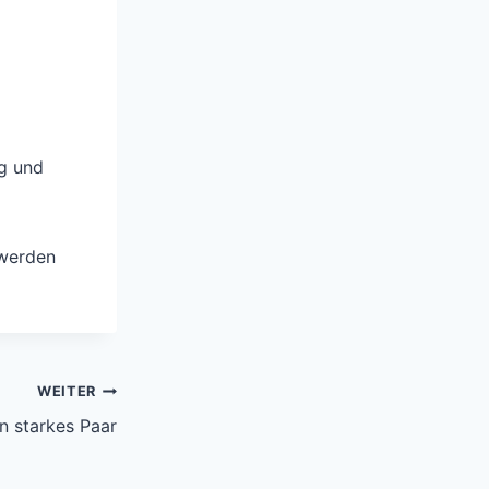
ng und
 werden
WEITER
n starkes Paar