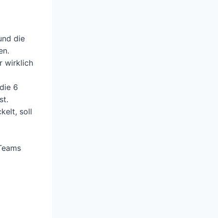
und die
en.
r wirklich
die 6
st.
elt, soll
 Teams