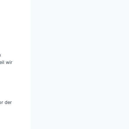
e
il wir
or der