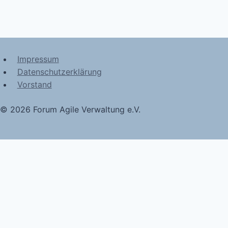
Impressum
Datenschutzerklärung
Vorstand
© 2026 Forum Agile Verwaltung e.V.
Blog
Untermenü
Termine und Mitmachen
umschalten
Mitglied werden
Deep Talk am Abend
Dialog am Mittag