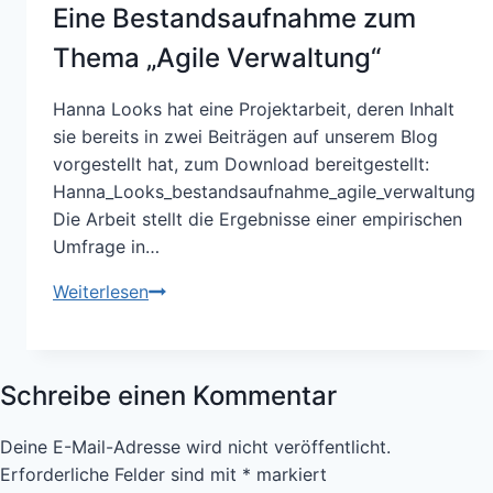
man
Eine Bestandsaufnahme zum
eigentlich
Thema „Agile Verwaltung“
auf
sowas?
Hanna Looks hat eine Projektarbeit, deren Inhalt
sie bereits in zwei Beiträgen auf unserem Blog
vorgestellt hat, zum Download bereitgestellt:
Hanna_Looks_bestandsaufnahme_agile_verwaltung
Die Arbeit stellt die Ergebnisse einer empirischen
Umfrage in…
Wissenschaftliche
Weiterlesen
Projektarbeit:
Eine
Bestandsaufnahme
Schreibe einen Kommentar
zum
Thema
Deine E-Mail-Adresse wird nicht veröffentlicht.
„Agile
Erforderliche Felder sind mit
*
markiert
Verwaltung“