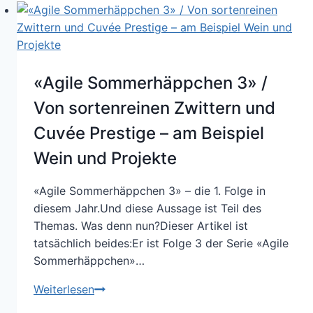
und
Tadel
den
Menschen
«Agile Sommerhäppchen 3» /
von
seiner
Von sortenreinen Zwittern und
inneren
Cuvée Prestige – am Beispiel
Einstellung
Wein und Projekte
entfremden
…
«Agile Sommerhäppchen 3» – die 1. Folge in
diesem Jahr.Und diese Aussage ist Teil des
Themas. Was denn nun?Dieser Artikel ist
tatsächlich beides:Er ist Folge 3 der Serie «Agile
Sommerhäppchen»…
«Agile
Weiterlesen
Sommerhäppchen