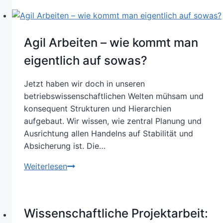
3»
/
Von
Agil Arbeiten – wie kommt man
sortenreinen
Zwittern
eigentlich auf sowas?
und
Cuvée
Jetzt haben wir doch in unseren
Prestige
betriebswissenschaftlichen Welten mühsam und
–
konsequent Strukturen und Hierarchien
am
aufgebaut. Wir wissen, wie zentral Planung und
Beispiel
Ausrichtung allen Handelns auf Stabilität und
Wein
Absicherung ist. Die…
und
Agil
Weiterlesen
Projekte
Arbeiten
–
wie
Wissenschaftliche Projektarbeit:
kommt