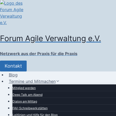
Zum
Inhalt
springen
Forum Agile Verwaltung e.V.
Netzwerk aus der Praxis für die Praxis
Kontakt
Blog
Termine und Mitmachen
Mitglied werden
Deep Talk am Abend
Dialog am Mittag
FAV-Schreibwerkstätten
Leitlinien und Hilfe für den Blog