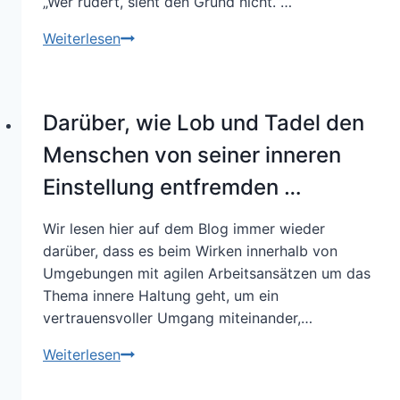
„Wer rudert, sieht den Grund nicht.“…
Warum?
Weiterlesen
Und
vor
allem:
Darüber, wie Lob und Tadel den
Wozu
das
Menschen von seiner inneren
Ganze?!
Einstellung entfremden …
Wir lesen hier auf dem Blog immer wieder
darüber, dass es beim Wirken innerhalb von
Umgebungen mit agilen Arbeitsansätzen um das
Thema innere Haltung geht, um ein
vertrauensvoller Umgang miteinander,…
Darüber,
Weiterlesen
wie
Lob