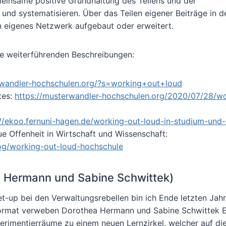
einsame positive Grundhaltung des Teilens und der
nd systematisieren. Über das Teilen eigener Beiträge in 
 eigenes Netzwerk aufgebaut oder erweitert.
se weiterführenden Beschreibungen:
rwandler-hochschulen.org/?s=working+out+loud
tes:
https://musterwandler-hochschulen.org/2020/07/28/wo
://ekoo.fernuni-hagen.de/working-out-loud-in-studium-und-
e Offenheit in Wirtschaft und Wissenschaft:
log/working-out-loud-hochschule
a Hermann und Sabine Schwittek)
t-up bei den Verwaltungsrebellen bin ich Ende letzten Jahr
Format verweben Dorothea Hermann und Sabine Schwittek 
rimentierräume zu einem neuen Lernzirkel, welcher auf di