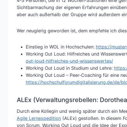
4-5 Personen, die in 12 Wochen-Stationen eine gem
Sichtbarmachung der eigenen Erfahrungen einüben u
aber auch außerhalb der Gruppe wird außerdem ein
Wer neugierig geworden ist, dem empfehle ich die
Einstieg in WOL in Hochschulen:
https://muste
Working Out Loud: Hilfreiches und Wissenswer
out-loud-hilfreiches-und-wissenswertes/
Working Out Loud in Studium und Lehre:
https
Working Out Loud – Peer-Coaching für eine neu
https://hochschulforumdigitalisierung.de/de/b
ALEx (Verwaltungsrebellen: Dorothe
Durch eine Kollegin und wenig später durch ein Mee
Agile Lernexpedition
(ALEx) gestoßen. In diesem 
von Scrum, Working Out Loud und die Idee der Expe