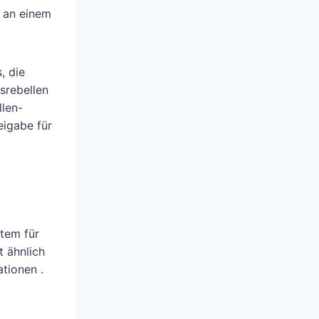
e an einem
, die
srebellen
len-
eigabe für
stem für
t ähnlich
tionen .