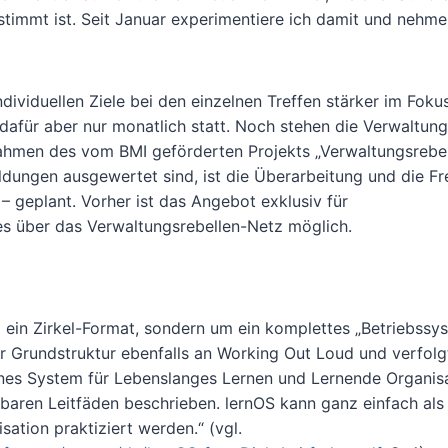
timmt ist. Seit Januar experimentiere ich damit und nehm
ividuellen Ziele bei den einzelnen Treffen stärker im Fokus
dafür aber nur monatlich statt. Noch stehen die Verwaltung
ahmen des vom BMI geförderten Projekts „Verwaltungsrebel
dungen ausgewertet sind, ist die Überarbeitung und die Fr
 – geplant. Vorher ist das Angebot exklusiv für
s über das Verwaltungsrebellen-Netz möglich.
m ein Zirkel-Format, sondern um ein komplettes „Betriebssy
er Grundstruktur ebenfalls an Working Out Loud und verfolg
fenes System für Lebenslanges Lernen und Lernende Organisa
gbaren Leitfäden beschrieben. lernOS kann ganz einfach als
ation praktiziert werden.“ (vgl.