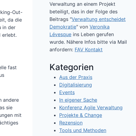
Verwaltung an einem Projekt
beteiligt, das in der Folge des
rking-Out-
Beitrags "
Verwaltung entscheidet
it, da die
Demokratie
" von
Veronika
 in der
Lévesque
ins Leben gerufen
 erlebt.
wurde. Nähere Infos bitte via Mail
anfordern:
FAV Kontakt
Kategorien
lle fast
us
Aus der Praxis
Digitalisierung
Events
In eigener Sache
h andere
Konferenz Agile Verwaltung
as sie
Projekte & Change
ungen mit
Rezension
ächtiges
Tools und Methoden