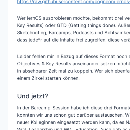
https://raw.githubusercontent.com/cogneon/lernos-
Wer lernOS ausprobieren möchte, bekommt drei ve
Key Results) oder GTD (Getting things done). Auß
Sketchnoting, Barcamps, Podcasts und Achtsamkeit.
dass jede*r auf die Inhalte frei zugreifen, diese ve
Leider fehlen mir in Bezug auf dieses Format noch 
Objectives & Key Results auseinander setzen möchte
in absehbarer Zeit mal zu koppeln. Wer sich ebenfal
einem Zirkel starten können.
Und jetzt?
In der Barcamp-Session habe ich diese drei Format
konnten wir uns schon gut darüber austauschen. W
neuer Kolleginnen eingesetzt werden kann, da es N
WOL Leadership und WOL Education. Auch gab es 