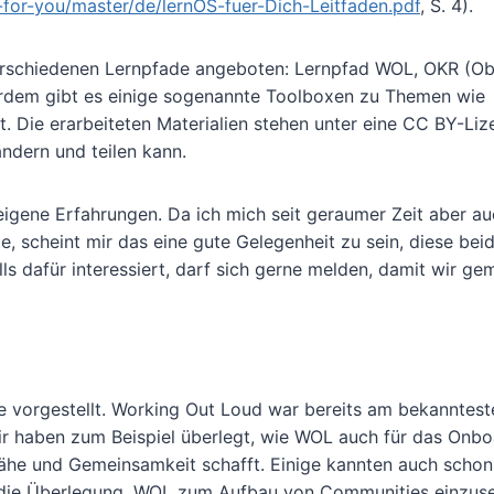
for-you/master/de/lernOS-fuer-Dich-Leitfaden.pdf
, S. 4).
rschiedenen Lernpfade angeboten: Lernpfad WOL, OKR (Ob
erdem gibt es einige sogenannte Toolboxen zu Themen wie
 Die erarbeiteten Materialien stehen unter eine CC BY-Liz
rändern und teilen kann.
eigene Erfahrungen. Da ich mich seit geraumer Zeit aber au
, scheint mir das eine gute Gelegenheit zu sein, diese beid
ls dafür interessiert, darf sich gerne melden, damit wir ge
e vorgestellt. Working Out Loud war bereits am bekanntest
ir haben zum Beispiel überlegt, wie WOL auch für das Onbo
ähe und Gemeinsamkeit schafft. Einige kannten auch schon
die Überlegung, WOL zum Aufbau von Communities einzuse