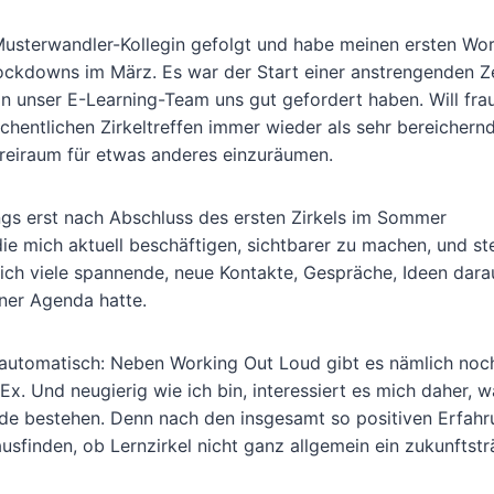
 Musterwandler-Kollegin gefolgt und habe meinen ersten Wo
ockdowns im März. Es war der Start einer anstrengenden Ze
unser E-Learning-Team uns gut gefordert haben. Will frau
entlichen Zirkeltreffen immer wieder als sehr bereichernd
 Freiraum für etwas anderes einzuräumen.
dings erst nach Abschluss des ersten Zirkels im Sommer
 mich aktuell beschäftigen, sichtbarer zu machen, und ste
sich viele spannende, neue Kontakte, Gespräche, Ideen dara
iner Agenda hatte.
n automatisch: Neben Working Out Loud gibt es nämlich noc
x. Und neugierig wie ich bin, interessiert es mich daher, w
de bestehen. Denn nach den insgesamt so positiven Erfahr
usfinden, ob Lernzirkel nicht ganz allgemein ein zukunftstr