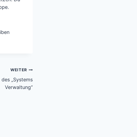
ppe.
iben
WEITER
n des „Systems
Verwaltung“