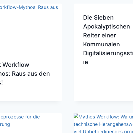
Die Sieben
Apokalyptischen
Reiter einer
Kommunalen
Digitalisierungss
ie
t Workflow-
os: Raus aus den
s!