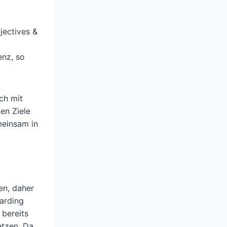
jectives &
enz, so
ch mit
en Ziele
meinsam in
en, daher
arding
 bereits
tzen. Da