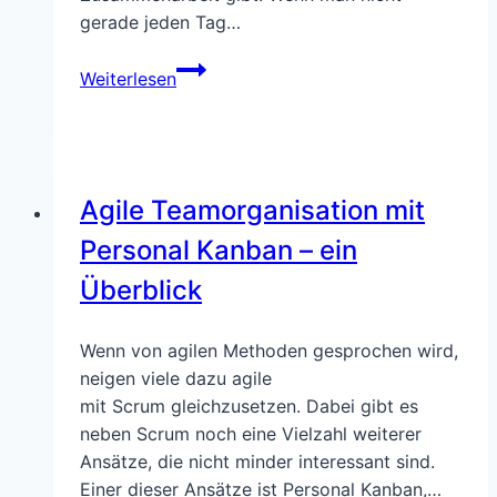
gerade jeden Tag…
Videokonferenzen
Weiterlesen
und
mehr
in
virtuellen
Agile Teamorganisation mit
3D-
Räumen
Personal Kanban – ein
Überblick
Wenn von agilen Methoden gesprochen wird,
neigen viele dazu agile
mit Scrum gleichzusetzen. Dabei gibt es
neben Scrum noch eine Vielzahl weiterer
Ansätze, die nicht minder interessant sind.
Einer dieser Ansätze ist Personal Kanban,…