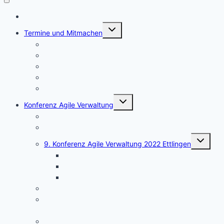
Blog
Untermenü
Termine und Mitmachen
umschalten
Mitglied werden
Deep Talk am Abend
Dialog am Mittag
FAV-Schreibwerkstätten
Leitlinien und Hilfe für den Blog
Untermenü
Konferenz Agile Verwaltung
umschalten
11. Konferenz Agile Verwaltung 2024 Ettlingen
10. Konferenz Agile Verwaltung 2023 Ettlingen
Untermen
9. Konferenz Agile Verwaltung 2022 Ettlingen
umschalt
Dokumentation der Ergebnisse
Die Aha-Erlebnisse
Die hybride Konferenztechnik
8. Konferenz Agile Verwaltung 2021 Ettlingen (Herbst)
7. Konferenz Agile Verwaltung 2021 Ettlingen
(Frühjahr)
6. Konferenz Agile Verwaltung 2020 Online (Herbst)