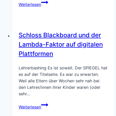
Aus
Weiterlesen
der
agilen
Methodenkiste
|
Schloss Blackboard und der
Blocker
im
Lambda-Faktor auf digitalen
Arbeitsfluss
Plattformen
sichtbar
machen
Lehrerbashing Es ist soweit. Der SPIEGEL hat
es auf der Titelseite. Es war zu erwarten.
Weil alle Eltern über Wochen sehr nah bei
den Lehrer/innen ihrer Kinder waren (oder
sehr…
Schloss
Weiterlesen
Blackboard