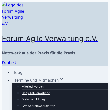
Zum
Inhalt
springen
Forum Agile Verwaltung e.V.
Netzwerk aus der Praxis für die Praxis
Kontakt
Blog
Termine und Mitmachen
Mitglied werden
Deep Talk am Abend
Dialog am Mittag
FAV-Schreibwerkstätten