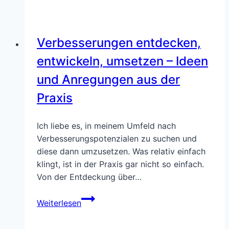
und
der
Lambda-
Verbesserungen entdecken,
Faktor
auf
entwickeln, umsetzen – Ideen
digitalen
und Anregungen aus der
Plattformen
Praxis
Ich liebe es, in meinem Umfeld nach
Verbesserungspotenzialen zu suchen und
diese dann umzusetzen. Was relativ einfach
klingt, ist in der Praxis gar nicht so einfach.
Von der Entdeckung über…
Verbesserungen
Weiterlesen
entdecken,
entwickeln,