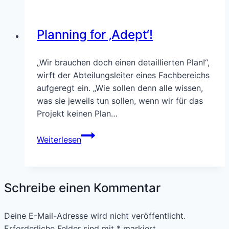
umsetzen
–
Planning for ‚Adept‘!
Ideen
und
Anregungen
„Wir brauchen doch einen detaillierten Plan!“,
aus
wirft der Abteilungsleiter eines Fachbereichs
der
aufgeregt ein. „Wie sollen denn alle wissen,
Praxis
was sie jeweils tun sollen, wenn wir für das
Projekt keinen Plan…
Planning
Weiterlesen
for
‚Adept‘!
Schreibe einen Kommentar
Deine E-Mail-Adresse wird nicht veröffentlicht.
Erforderliche Felder sind mit
*
markiert