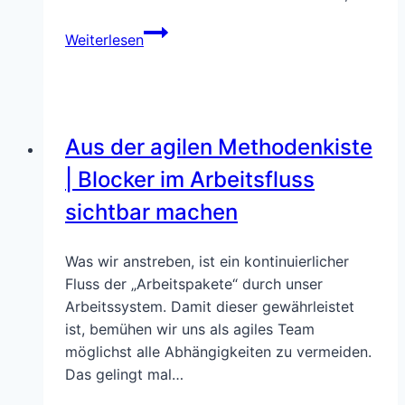
Agile
Weiterlesen
Teamorganisation
mit
Personal
Kanban
Aus der agilen Methodenkiste
–
ein
| Blocker im Arbeitsfluss
Überblick
sichtbar machen
Was wir anstreben, ist ein kontinuierlicher
Fluss der „Arbeitspakete“ durch unser
Arbeitssystem. Damit dieser gewährleistet
ist, bemühen wir uns als agiles Team
möglichst alle Abhängigkeiten zu vermeiden.
Das gelingt mal…