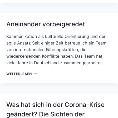
UNSER
UNBEKANNTES,
DESTO
BESSER
Aneinander vorbeigeredet
KLAPPT
ES
MIT
Kommunikation als kulturelle Orientierung und der
DER
agile Ansatz Seit einiger Zeit betreue ich ein Team
KOMMUNIKATION.
von internationalen Führungskräften, die
VOM
JOHARI-
wiederkehrenden Konflikte haben. Das Team hat
FENSTER
viele Jahre in Deutschland zusammengearbeitet….
…
ANEINANDER
WEITERLESEN
VORBEIGEREDET
Was hat sich in der Corona-Krise
geändert? Die Sichten der