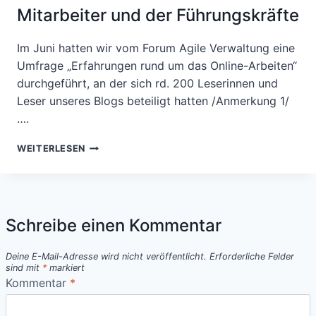
Mitarbeiter und der Führungskräfte
Im Juni hatten wir vom Forum Agile Verwaltung eine
Umfrage „Erfahrungen rund um das Online-Arbeiten“
durchgeführt, an der sich rd. 200 Leserinnen und
Leser unseres Blogs beteiligt hatten /Anmerkung 1/
….
WAS
WEITERLESEN
HAT
SICH
IN
DER
CORONA-
Schreibe einen Kommentar
KRISE
GEÄNDERT?
Deine E-Mail-Adresse wird nicht veröffentlicht.
Erforderliche Felder
DIE
sind mit
*
markiert
SICHTEN
Kommentar
*
DER
MITARBEITER
UND